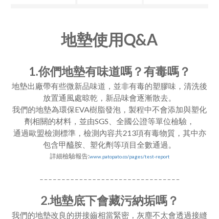
地墊使用Q&A
1.你們地墊有味道嗎？有毒嗎？
地墊出廠帶有些微新品味道，並非有毒的塑膠味，清洗後
放置通風處晾乾，新品味會逐漸散去。
我們的地墊為環保EVA樹脂發泡，製程中不會添加與塑化
劑相關的材料，並由SGS、全國公證等單位檢驗，
通過歐盟檢測標準，檢測內容共213項有毒物質，其中亦
包含甲醯胺、塑化劑等項目全數通過。
詳細檢驗報告:
www.patopato.co/pages/test-report
_ _ _ _ _ _ _ _ _ _ _ _ _ _ _ _ _ _ _ _ _ _ _ _ _ _ _ _ _ _ _ _
2.地墊底下會藏污納垢嗎？
我們的地墊改良的拼接齒相當緊密，灰塵不太會透過接縫