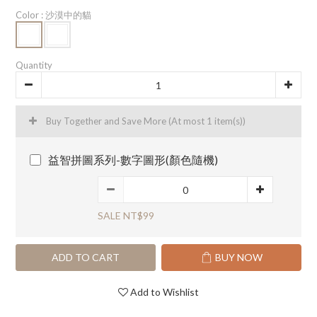
Color
: 沙漠中的貓
Quantity
Buy Together and Save More
(At most 1 item(s))
益智拼圖系列-數字圖形(顏色隨機)
SALE NT$99
ADD TO CART
BUY NOW
Add to Wishlist