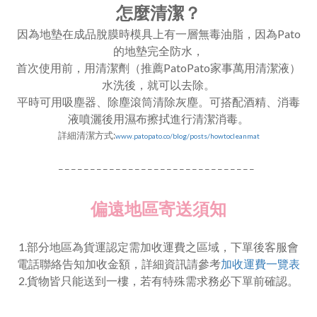
怎麼清潔？
因為地墊在成品脫膜時模具上有一層無毒油脂，因為Pato
的地墊完全防水，
首次使用前，用清潔劑（推薦PatoPato家事萬用清潔液）
水洗後，就可以去除。
平時可用吸塵器、除塵滾筒清除灰塵。可搭配酒精、消毒
液噴灑後用濕布擦拭進行清潔消毒。
詳細
清潔方式:
www.patopato.co/blog/posts/howtocleanmat
_ _ _ _ _ _ _ _ _ _ _ _ _ _ _ _ _ _ _ _ _ _ _ _ _ _ _ _ _ _ _
偏遠地區寄送須知
1.部分地區為貨運認定需加收運費之區域，下單後客服會
電話聯絡告知加收金額，詳細資訊請參考
加收運費一覽表
2.貨物皆只能送到一樓，若有特殊需求務必下單前確認。