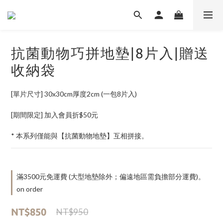
抗菌動物巧拼地墊|8片入|贈送
收納袋
[單片尺寸] 30x30cm厚度2cm (一包8片入)
[期間限定] 加入會員折$50元
* 本系列僅能與【抗菌動物地墊】互相拼接。
滿3500元免運費 (大型地墊除外；偏遠地區需負擔部分運費)。
on order
NT$850
NT$950