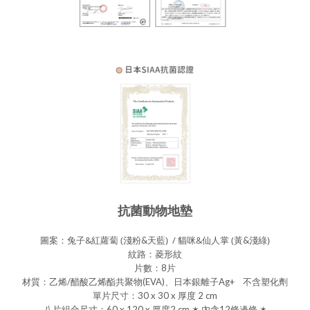
抗菌動物地墊
兔子&紅蘿蔔 (
) / 貓咪&仙人掌 (
)
圖案：
淺粉
&天藍
黃
&
淺綠
紋路：菱形紋
片數：
8片
材質：乙烯/醋酸乙烯酯共聚物(EVA)、日本銀離子Ag+ 不含塑化劑
單片尺寸：30 x 30 x 厚度 2 cm
八片組合尺寸：60 x 120 x 厚度2 cm ✶ 內含12條邊條 ✶