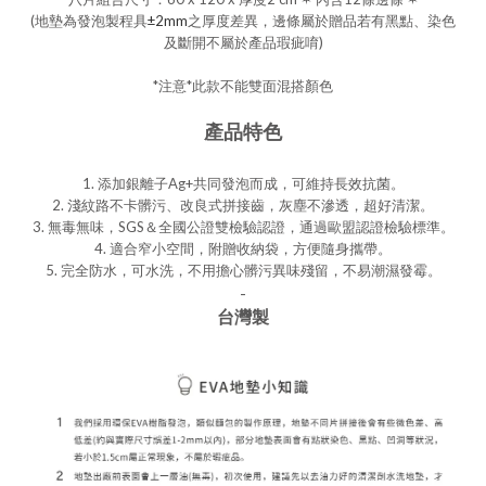
(地墊為發泡製程具
±2mm
之厚度差異，邊條屬於贈品若有黑點、染色
及斷開不屬於產品瑕疵唷)
*注意*此款不能雙面混搭顏色
產品特色
1. 添加銀離子Ag+共同發泡而成，可維持長效抗菌。
2. 淺紋路不卡髒污、改良式拼接齒，灰塵不滲透，超好清潔。
3. 無毒無味，SGS＆全國公證雙檢驗認證，通過歐盟認證檢驗標準。
4. 適合窄小空間，附贈收納袋，方便隨身攜帶。
5.
完全防水，可水洗，不用擔心髒污異味殘留，不易潮濕發霉。
-
台灣製