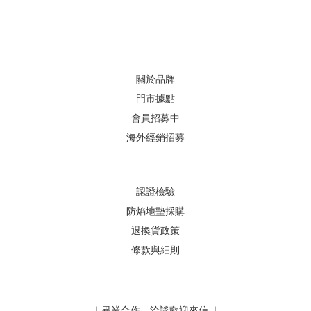
關於品牌
門市據點
會員招募中
海外經銷招募
認證檢驗
防焰地墊採購
退換貨政策
條款與細則
｜異業合作、洽談歡迎來信 ｜