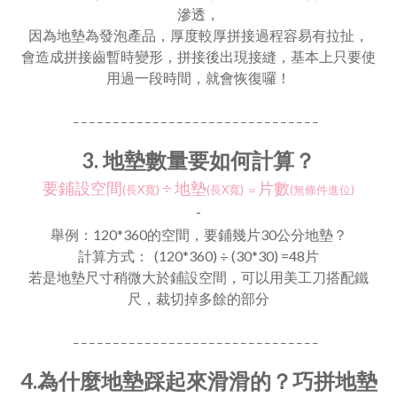
滲透，
因為地墊為發泡產品，厚度較厚拼接過程容易有拉扯，
會造成拼接齒暫時變形，拼接後出現接縫，基本上只要使
用過一段時間，就會恢復囉！
_ _ _ _ _ _ _ _ _ _ _ _ _ _ _ _ _ _ _ _ _ _ _ _ _ _ _ _ _ _ _
3. 地墊數量要如何計算？
要鋪設空間
÷
地墊
片數
(長X寬)
(長X寬)
＝
(無條件進位)
-
舉例：
120*360的空間，要鋪幾片30公分地墊？
計算方式： (120*360)
÷
(30*30) =48片
若是地墊尺寸稍微大於鋪設空間，可以用美工刀搭配鐵
尺，裁切掉多餘的部分
_ _ _ _ _ _ _ _ _ _ _ _ _ _ _ _ _ _ _ _ _ _ _ _ _ _ _ _ _ _ _
4.
為什麼地墊踩起來滑滑的？巧拼地墊