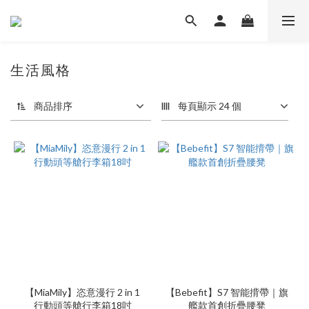
生活風格
商品排序
每頁顯示 24 個
【MiaMily】恣意漫行 2 in 1
【Bebefit】S7 智能揹帶｜旗
行動頭等艙行李箱18吋
艦款首創折疊腰凳