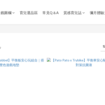
遊戲圍欄
育兒選品區
常見Q＆A
質感育兒誌
彌月體驗
具