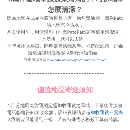
怎麼清潔？
因為地墊在成品脫膜時模具上有一層無毒油脂，因為Pato
的地墊完全防水，
首次使用前，用清潔劑（推薦PatoPato家事萬用清潔液）
水洗後，就可以去除。
平時可用吸塵器、除塵滾筒清除灰塵。可搭配酒精、消毒
液噴灑後用濕布擦拭進行清潔消毒。
詳細
清潔方式:
www.patopato.co/blog/posts/howtocleanmat
_ _ _ _ _ _ _ _ _ _ _ _ _ _ _ _ _ _ _ _ _ _ _ _ _ _ _ _ _ _ _
偏遠地區寄送須知
1.部分地區為貨運認定需加收運費之區域，下單後客服會
電話聯絡告知加收金額，詳細資訊請參考
加收運費一覽表
2.貨物皆只能送到一樓，若有特殊需求務必下單前確認。