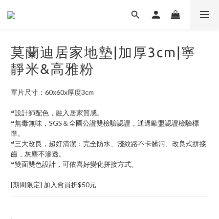
莫蘭迪居家地墊|加厚3cm|寧
靜米&高雅粉
單片尺寸：60x60x厚度3cm
❝設計師配色，融入居家質感。
❝無毒無味，SGS＆全國公證雙檢驗認證，通過歐盟認證檢驗標
準。
❝三大改良，超好清潔：完全防水、淺紋路不卡髒污、改良式拼接
齒，灰塵不滲透。
❝雙面雙色設計，可依喜好變化拼接方式。
[期間限定] 加入會員折$50元