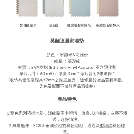
莫蘭迪居家地墊
顏色 ：寧靜米&高雅粉
紋路 ：菱形紋
材質 ：EVA樹脂 (Ethylene Vinyl Acetate) 不含塑化劑
單片尺寸 : 60 x 60 x 厚度 3 cm * 每片皆附2條邊條 *
(地墊為發泡製程具±2mm之厚度差異，邊條屬於贈品若有黑點、
染色及斷開不屬於產品瑕疵唷)
產品特色
1.雙色系列巧拼地墊，淺紋路不卡髒污、改良式拼接齒，灰塵不滲
透，超好清潔。
2.無毒無味，SGS＆全國公證雙檢驗認證，通過歐盟認證檢驗標
準。