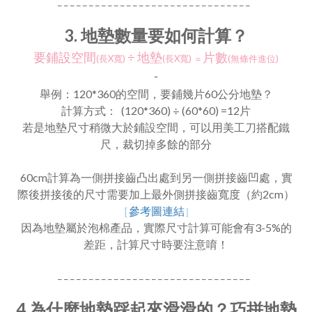
_ _ _ _ _ _ _ _ _ _ _ _ _ _ _ _ _ _ _ _ _ _ _ _ _ _ _ _ _ _ _
3. 地墊數量要如何計算？
要鋪設空間
÷
地墊
片數
(長X寬)
(長X寬)
＝
(無條件進位)
-
舉例：120*360的空間，要鋪幾片60公分地墊？
計算方式： (120*360) ÷ (60*60) =12片
若是地墊尺寸稍微大於鋪設空間，可以用美工刀搭配鐵
尺，裁切掉多餘的部分
60cm計算為一側拼接齒凸出處到另一側拼接齒凹處，實
際後拼接後的尺寸需要加上最外側拼接齒寬度（約2cm）
［
參考圖連結
］
因為地墊屬於泡棉產品，實際尺寸計算可能會有3-5%的
差距，計算尺寸時要注意唷！
_ _ _ _ _ _ _ _ _ _ _ _ _ _ _ _ _ _ _ _ _ _ _ _ _ _ _ _ _ _ _
4.
為什麼地墊踩起來滑滑的？巧拼地墊