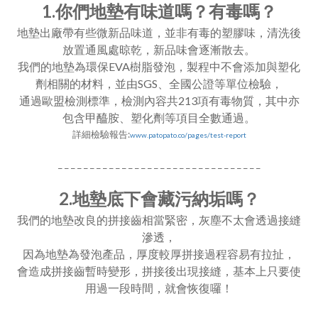
1.你們地墊有味道嗎？有毒嗎？
地墊出廠帶有些微新品味道，並非有毒的塑膠味，清洗後
放置通風處晾乾，新品味會逐漸散去。
我們的地墊為環保EVA樹脂發泡，製程中不會添加與塑化
劑相關的材料，並由SGS、全國公證等單位檢驗，
通過歐盟檢測標準，檢測內容共213項有毒物質，其中亦
包含甲醯胺、塑化劑等項目全數通過。
詳細檢驗報告:
www.patopato.co/pages/test-report
_ _ _ _ _ _ _ _ _ _ _ _ _ _ _ _ _ _ _ _ _ _ _ _ _ _ _ _ _ _ _ _
2.地墊底下會藏污納垢嗎？
我們的地墊改良的拼接齒相當緊密，灰塵不太會透過接縫
滲透，
因為地墊為發泡產品，厚度較厚拼接過程容易有拉扯，
會造成拼接齒暫時變形，拼接後出現接縫，基本上只要使
用過一段時間，就會恢復囉！