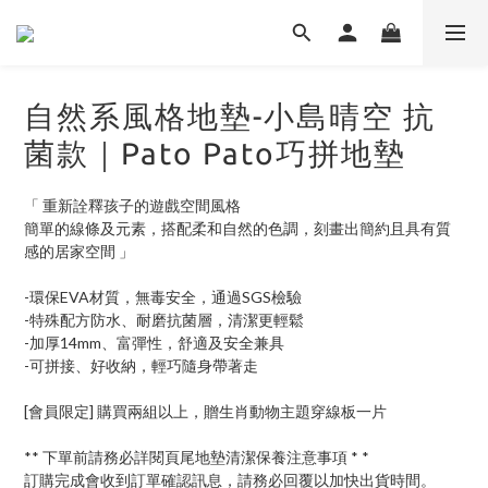
自然系風格地墊-小島晴空 抗
菌款｜Pato Pato巧拼地墊
「 重新詮釋孩子的遊戲空間風格
簡單的線條及元素，搭配柔和自然的色調，刻畫出簡約且具有質
感的居家空間 」
-環保EVA材質，無毒安全，通過SGS檢驗
-特殊配方防水、耐磨抗菌層，清潔更輕鬆
-加厚14mm、富彈性，舒適及安全兼具
-可拼接、好收納，輕巧隨身帶著走
[會員限定] 購買兩組以上，贈生肖動物主題穿線板一片
** 下單前請務必詳閱頁尾地墊清潔保養注意事項 * *
訂購完成會收到訂單確認訊息，請務必回覆以加快出貨時間。