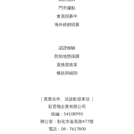
門市據點
會員招募中
海外經銷招募
認證檢驗
防焰地墊採購
退換貨政策
條款與細則
｜異業合作、洽談歡迎來信 ｜
彩雲飛企業有限公司
統編：54108990
辦公室：彰化市崙美路477號
電話：04 - 7617800