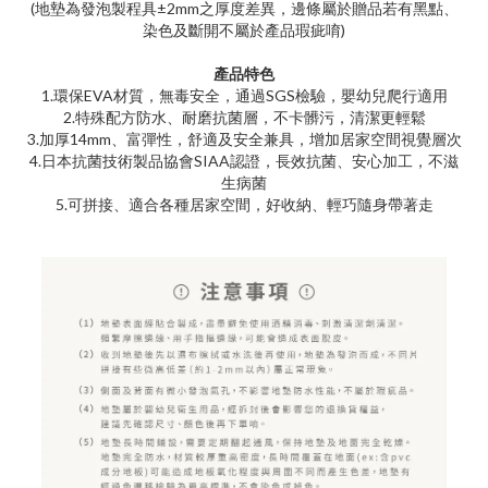
(地墊為發泡製程具±2mm之厚度差異，邊條屬於贈品若有黑點、
染色及斷開不屬於產品瑕疵唷)
產品特色
1.環保EVA材質，無毒安全，通過SGS檢驗，嬰幼兒爬行適用
2.特殊配方防水、耐磨抗菌層，不卡髒污，清潔更輕鬆
3.加厚14mm、富彈性，舒適及安全兼具，增加居家空間視覺層次
4.日本抗菌技術製品協會SIAA認證，長效抗菌、安心加工，不滋
生病菌
5.可拼接、適合各種居家空間，好收納、輕巧隨身帶著走