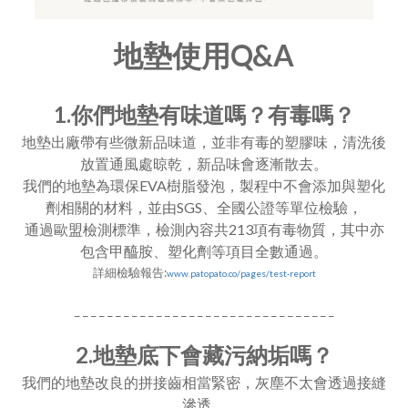
地墊使用Q&A
1.你們地墊有味道嗎？有毒嗎？
地墊出廠帶有些微新品味道，並非有毒的塑膠味，清洗後
放置通風處晾乾，新品味會逐漸散去。
我們的地墊為環保EVA樹脂發泡，製程中不會添加與塑化
劑相關的材料，並由SGS、全國公證等單位檢驗，
通過歐盟檢測標準，檢測內容共213項有毒物質，其中亦
包含甲醯胺、塑化劑等項目全數通過。
詳細檢驗報告:
www.patopato.co/pages/test-report
_ _ _ _ _ _ _ _ _ _ _ _ _ _ _ _ _ _ _ _ _ _ _ _ _ _ _ _ _ _ _ _
2.地墊底下會藏污納垢嗎？
我們的地墊改良的拼接齒相當緊密，灰塵不太會透過接縫
滲透，