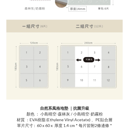
自然系風格地墊 ｜抗菌升級
顏色 ： 小島晴空-森林灰 / 小島晴空-奶霧粉
材質 ：EVA樹脂 (Ethylene Vinyl Acetate) 、PE貼合層
單片尺寸 : 60 x 60 x 厚度 1.4 cm * 每片皆附2條邊條 *