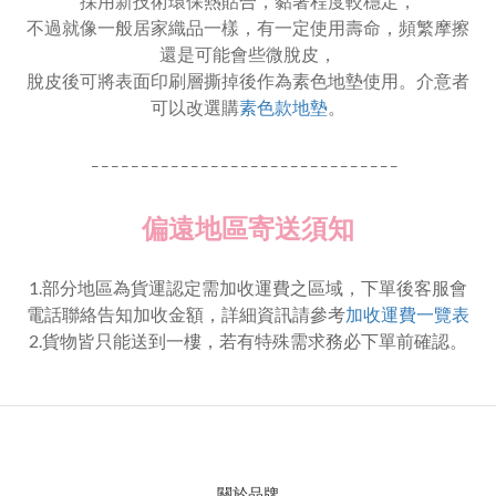
採用新技術環保熱貼合，黏著程度較穩定，
不過就像一般居家織品一樣，有一定使用壽命，頻繁摩擦
還是可能會些微脫皮，
脫皮後可將表面印刷層撕掉後作為素色地墊使用。介意者
可以改選購
素色款地墊
。
_ _ _ _ _ _ _ _ _ _ _ _ _ _ _ _ _ _ _ _ _ _ _ _ _ _ _ _ _ _ _
偏遠地區寄送須知
1.部分地區為貨運認定需加收運費之區域，下單後客服會
電話聯絡告知加收金額，詳細資訊請參考
加收運費一覽表
2.貨物皆只能送到一樓，若有特殊需求務必下單前確認。
關於品牌