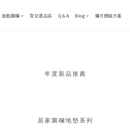
｜遊戲圍欄
育兒選品區
Q＆A
Blog
彌月體驗方案
年 度 新 品 推 薦
居 家 圍 欄 地 墊 系
列