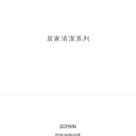
居 家 清 潔 系 列
認證檢驗
防焰地墊採購