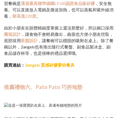
習餐碗是
通過最高標準德國LFGB認證食品級矽膠
，安全無
毒。可以直接放入電鍋及微波加熱，也可以蒸氣和紫外線消
毒，
耐高溫220度
。
由於小朋友在肢體精細度掌握上還沒那麼好，所以碗口採用
圓弧設計
，讓食物不會輕易撒出，曲面也方便小朋友挖取，
底部採用
吸盤設計
，讓餐碗可以穩固的吸附在桌上。除了餐
碗以外，2angels也有推出隨行式餐盤、副食品製冰盒、副
食品儲存杯等，也是很棒的禮品選擇哦。
購買連結：
2angels 質感矽膠嬰幼餐具
推薦禮物六、Pato Pato 巧拼地墊