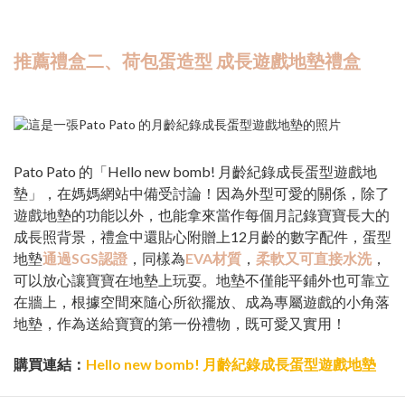
推薦禮盒二、荷包蛋造型 成長遊戲地墊禮盒
Pato Pato 的「Hello new bomb! 月齡紀錄成長蛋型遊戲地
墊」，在媽媽網站中備受討論！因為外型可愛的關係，除了
遊戲地墊的功能以外，也能拿來當作每個月記錄寶寶長大的
成長照背景，禮盒中還貼心附贈上12月齡的數字配件，蛋型
地墊
通過SGS認證
，同樣為
EVA材質
，
柔軟又可直接水洗
，
可以放心讓寶寶在地墊上玩耍。地墊不僅能平鋪外也可靠立
在牆上，根據空間來隨心所欲擺放、成為專屬遊戲的小角落
地墊，作為送給寶寶的第一份禮物，既可愛又實用！
購買連結：
Hello new bomb! 月齡紀錄成長蛋型遊戲地墊