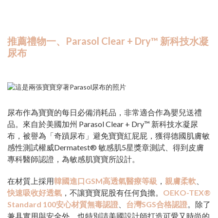
推薦禮物一、Parasol Clear + Dry™ 新科技水凝
尿布
尿布作為寶寶的每日必備消耗品，非常適合作為嬰兒送禮
品。來自於美國加州 Parasol Clear + Dry™ 新科技水凝尿
布，被譽為「奇蹟尿布」避免寶寶紅屁屁，獲得德國肌膚敏
感性測試權威Dermatest® 敏感肌5星獎章測試、得到皮膚
專科醫師認證，為敏感肌寶寶所設計。
在材質上採用
韓國進口GSM高透氣醫療等級
，
親膚柔軟
、
快速吸收好透氣
，不讓寶寶屁股有任何負擔。
OEKO-TEX®
Standard 100安心材質無毒認證
、
台灣SGS合格認證
。除了
兼具實用與安全外，也特別請美國設計師打造可愛又時尚的