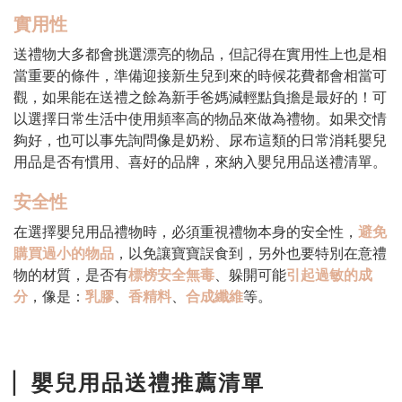
實用性
送禮物大多都會挑選漂亮的物品，但記得在實用性上也是相
當重要的條件，準備迎接新生兒到來的時候花費都會相當可
觀，如果能在送禮之餘為新手爸媽減輕點負擔是最好的！可
以選擇日常生活中使用頻率高的物品來做為禮物。如果交情
夠好，也可以事先詢問像是奶粉、尿布這類的日常消耗嬰兒
用品是否有慣用、喜好的品牌，來納入嬰兒用品送禮清單。
安全性
在選擇嬰兒用品禮物時，必須重視禮物本身的安全性，
避免
購買過小的物品
，以免讓寶寶誤食到，另外也要特別在意禮
物的材質，是否有
標榜安全無毒
、躲開可能
引起過敏的成
分
，像是：
乳膠
、
香精料
、
合成纖維
等。
嬰兒用品送禮推薦清單
▏