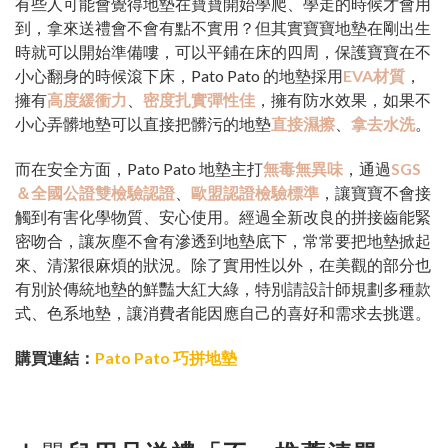
有些人可能會覺得地墊在寶寶開始學爬、學走的時候才會用
到，拿來送禮會不會有點不實用？但其實寶寶地墊在剛出生
時就可以開始準備嘍，可以平鋪在床的四周，保護寶寶在不
小心翻身的時候滾下床，Pato Pato 的地墊採用
EVA材質
，
擁有
高度緩衝力
、
密度扎實彈性佳
，擁有防水效果，如果不
小心弄髒地墊可以直接把髒污的地墊
直接濕擦
、
拿去水洗
。
而在安全方面，Pato Pato 地墊主打
無毒無異味
，通過
SGS
＆全國公證雙檢驗認證
、
歐盟認證檢驗標準
，讓寶寶不會接
觸到有害化學物質、安心使用。經過全新改良的拼接齒能緊
密吻合，讓灰塵不會有滲透到地墊底下，常常要把地墊掀起
來、清潔很麻煩的狀況。除了實用性以外，在美觀的部分也
有別於傳統地墊的鮮豔大紅大綠，特別請設計師規劃多種款
式、色系地墊，讓消費者能因應自己的喜好和需求去挑選。
購買連結：
Pato Pato 巧拼地墊