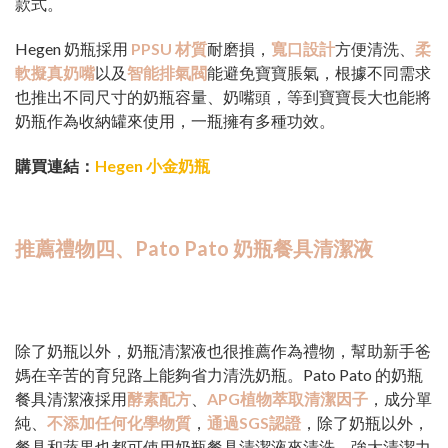
款式。
Hegen 奶瓶採用
PPSU 材質
耐磨損，
寬口設計
方便清洗、
柔
軟擬真奶嘴
以及
智能排氣閥
能避免寶寶脹氣，根據不同需求
也推出不同尺寸的奶瓶容量、奶嘴頭，等到寶寶長大也能將
奶瓶作為收納罐來使用，一瓶擁有多種功效。
購買連結：
Hegen 小金奶瓶
推薦禮物四、Pato Pato 奶瓶餐具清潔液
除了奶瓶以外，奶瓶清潔液也很推薦作為禮物，幫助新手爸
媽在辛苦的育兒路上能夠省力清洗奶瓶。Pato Pato 的奶瓶
餐具清潔液採用
酵素配方
、
APG植物萃取清潔因子
，成分單
純、
不添加任何化學物質
，
通過SGS認證
，除了奶瓶以外，
餐具和蔬果也都可使用奶瓶餐具清潔液來清洗。強大清潔力