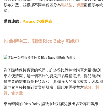
尿布外型，並根據不同年齡區分為
黏貼型
、
褲型
兩種尿布款
式。
購買連結：
Parasol 水凝尿布
推薦禮物二、韓國 Rico Baby 濕紙巾
為了隨時保持寶寶的乾淨，許多爸比媽咪會購買大量濕紙巾
來方便清潔，是一個不錯的嬰兒用品送禮選擇。嬰兒濕紙巾
最主要的需求就是必須溫和、具備強大的清潔效果，因為濕
紙巾會直接接觸到寶寶的肌膚，因此更需要留意
成分
、
材
質
、
含水量
。
來自韓國的 Rico Baby 濕紙巾針對嬰兒推出多款專用濕紙