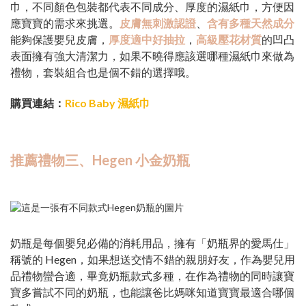
巾，不同顏色包裝都代表不同成分、厚度的濕紙巾，方便因
應寶寶的需求來挑選。
皮膚無刺激認證
、
含有多種天然成分
能夠保護嬰兒皮膚，
厚度適中好抽拉
，
高級壓花材質
的凹凸
表面擁有強大清潔力，如果不曉得應該選哪種濕紙巾來做為
禮物，套裝組合也是個不錯的選擇哦。
購買連結：
Rico Baby 濕紙巾
推薦禮物三、Hegen 小金奶瓶
奶瓶是每個嬰兒必備的消耗用品，擁有「奶瓶界的愛馬仕」
稱號的 Hegen，如果想送交情不錯的親朋好友，作為嬰兒用
品禮物蠻合適，畢竟奶瓶款式多種，在作為禮物的同時讓寶
寶多嘗試不同的奶瓶，也能讓爸比媽咪知道寶寶最適合哪個