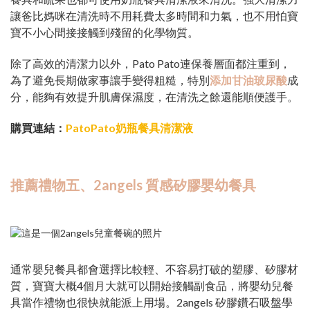
讓爸比媽咪在清洗時不用耗費太多時間和力氣，也不用怕寶
寶不小心間接接觸到殘留的化學物質。
除了高效的清潔力以外，Pato Pato連保養層面都注重到，
為了避免長期做家事讓手變得粗糙，特別
添加甘油玻尿酸
成
分，能夠有效提升肌膚保濕度，在清洗之餘還能順便護手。
購買連結：
PatoPato奶瓶餐具清潔液
推薦禮物五、2angels 質感矽膠嬰幼餐具
通常嬰兒餐具都會選擇比較輕、不容易打破的塑膠、矽膠材
質，寶寶大概4個月大就可以開始接觸副食品，將嬰幼兒餐
具當作禮物也很快就能派上用場。2angels 矽膠鑽石吸盤學