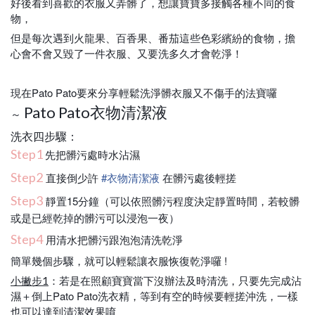
好後看到喜歡的衣服又弄髒了，
想讓寶寶多接觸各種不同的食
物，
但是每次遇到火龍果、百香果、番茄這些色彩繽紛的食物，擔
心會不會又毀了一件衣服、又要洗多久才會乾淨！
現在Pato Pato要來分享輕鬆洗淨髒衣服又不傷手的法寶囉
Pato Pato衣物清潔液
～
洗衣四步驟：
Step1
先把髒污處時水沾濕
Step2
直接倒少許
#
衣物清潔液
在髒污處後輕搓
Step3
靜置15分鐘（可以依照髒污程度決定靜置時間，若較髒
或是已經乾掉的髒污可以浸泡一夜）
Step4
用清水把髒污跟泡泡清洗乾淨
簡單幾個步驟，就可以輕鬆讓衣服恢復乾淨囉 !
：若是在照顧寶寶當下沒辦法及時清洗，只要先完成沾
小撇步1
濕＋倒上Pato Pato洗衣精，等到有空的時候要輕搓沖洗，一樣
也可以達到清潔效果唷