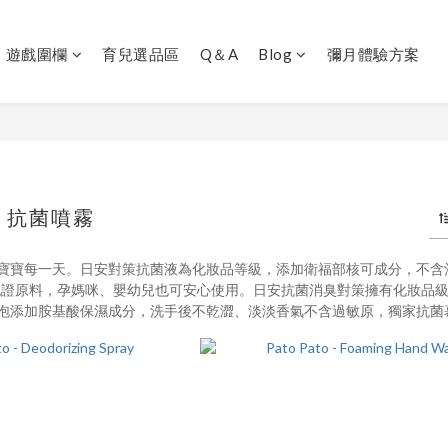
｜遊戲圍欄
育兒選品區
Q＆A
Blog
彌月體驗方案
｜抗菌噴霧
寶寶每一天。日安對策抗菌液為化妝品等級，添加衛福部核可成分，不含酒
歐盟認證原料，孕媽咪、嬰幼兒也可安心使用。日安抗菌消臭對策擁有化妝
泡添加胺基酸保濕成分，洗手後不乾澀、淡淡香氣不含過敏原，獨家抗菌