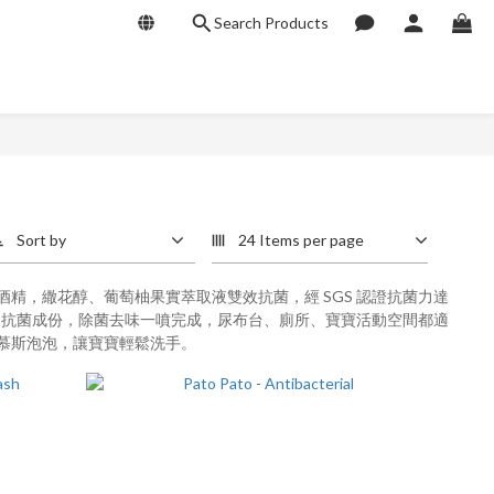
Search Products
Sort by
24 Items per page
精，繖花醇、葡萄柚果實萃取液雙效抗菌，經 SGS 認證抗菌力達
品級抗菌成份，除菌去味一噴完成，尿布台、廁所、寶寶活動空間都適
慕斯泡泡，讓寶寶輕鬆洗手。