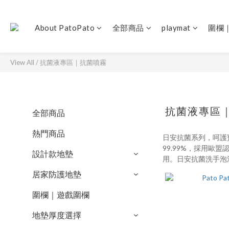
About PatoPato
全部商品
playmat
圍欄
View All
/
抗菌液專區｜抗菌噴霧
抗菌液專區
全部商品
熱門商品
日安抗菌系列，呵護
99.99%，採用
設計款地墊
用。日安抗菌洗手泡
居家防護地墊
圍欄｜遊戲圍欄
地墊厚度選擇