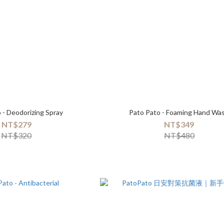
Pato Pato - Deodorizing Spray
Pato Pato - Foaming Hand Wa
NT$279
NT$349
NT$320
NT$480