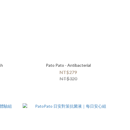
sh
Pato Pato - Antibacterial
NT$279
NT$320