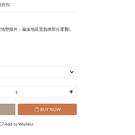
惠折扣
(大型地墊除外；偏遠地區需負擔部分運費)。
T
BUY NOW
Add to Wishlist