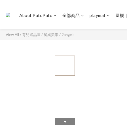
About PatoPato
全部商品
playmat
圍欄
View All
/
育兒選品區
/
餐桌美學
/
2angels