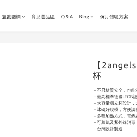
｜遊戲圍欄
育兒選品區
Q＆A
Blog
彌月體驗方案
【2ange
杯
－不只材質安全，也能
－最高標準德國LFGB
－大容量獨立杯設計，
－冰磚好脫模，方便調
－多種加熱方式，電鍋
－可蒸氣及紫外線消毒
－台灣設計製造