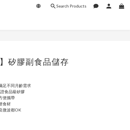
Search Products
BUY NOW
ls】矽膠副食品儲存
滿足不同月齡需求
認證食品級矽膠
方便攜帶
整食材
及微波都OK