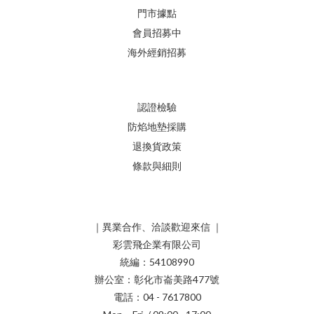
門市據點
會員招募中
海外經銷招募
認證檢驗
防焰地墊採購
退換貨政策
條款與細則
｜異業合作、洽談歡迎來信 ｜
彩雲飛企業有限公司
統編：54108990
辦公室：彰化市崙美路477號
電話：04 - 7617800