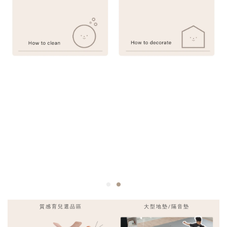
質感育兒選品區
大型地墊/隔音墊