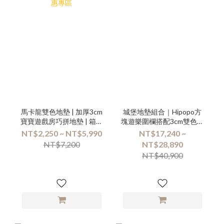
馬卡龍雙色地墊 | 加厚3cm
城堡地墊組合｜Hipopo方
寶寶遊戲房巧拼地墊 | 箱購
塊遊樂圍欄搭配3cm雙色地
優惠專區
墊
NT$2,250 ~ NT$5,990
NT$17,240 ~
NT$7,200
NT$28,890
NT$40,900