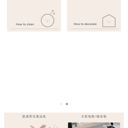
質感育兒選品區
大型地墊/隔音墊