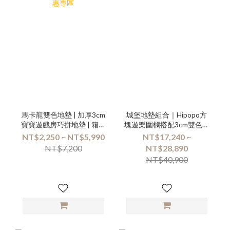
馬卡龍雙色地墊 | 加厚3cm
城堡地墊組合｜Hipopo方
寶寶遊戲房巧拼地墊 | 箱購
塊遊樂圍欄搭配3cm雙色地
優惠專區
墊
NT$2,250 ~ NT$5,990
NT$17,240 ~
NT$7,200
NT$28,890
NT$40,900