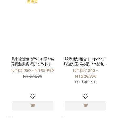
馬卡龍雙色地墊 | 加厚3cm
城堡地墊組合｜Hipopo方
寶寶遊戲房巧拼地墊 | 箱購
塊遊樂圍欄搭配3cm雙色地
優惠專區
墊
NT$2,250 ~ NT$5,990
NT$17,240 ~
NT$7,200
NT$28,890
NT$40,900