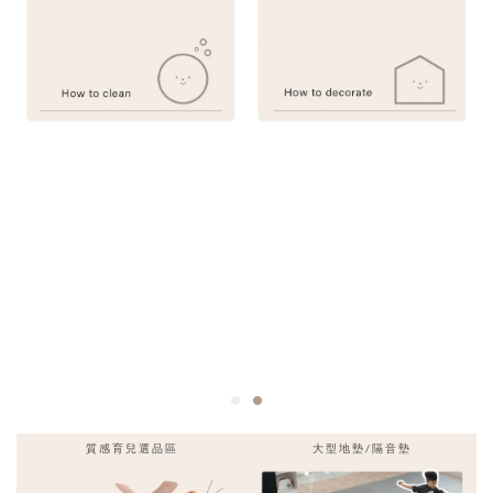
質感育兒選品區
大型地墊/隔音墊