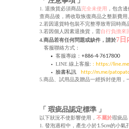
1.
退換貨必須商品
完全未使用
，包含邊
查商品後，將
收取恢復商品之整新費用
2.若因退貨時包裝不完整導致寄回時
3.若因個人因素退換貨，需
自行負擔來
7
日
4.商品若有任何問題或缺件，請於
客服聯絡方式：
+886-4-7617800
客服專線：
:
: https://line.
LINE
線上客服
臉書私訊
http://m.me/patopat
5.商品、試用品及贈品一經拆封使用，
「 瑕疵品認定標準 」
以下狀況不使影響使用，
不屬於
瑕疵品
1.5cm
1.
發泡過程中，產生小於
的小氣