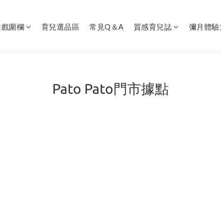
遊戲圍欄
育兒選品區
常見Q＆A
質感育兒誌
彌月體驗
Pato Pato門市據點