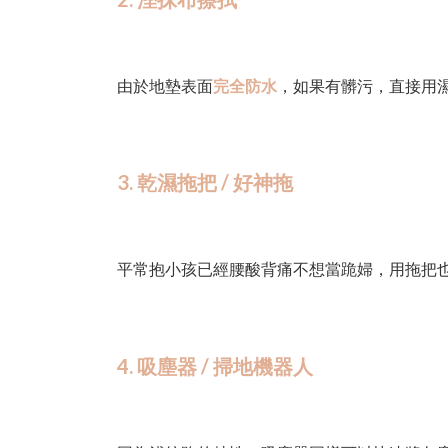
由於地墊表面
完全防水
，如果有髒污，直接用
3. 乾濕拖把 / 好神拖
平常抱小孩已經腰酸背痛不想當跪婦，用拖把
4. 吸塵器 / 掃地機器人