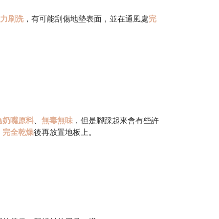
力刷洗
，有可能刮傷地墊表面，並在通風處
完
為奶嘴原料
、
無毒無味
，但是腳踩起來會有些許
、
完全乾燥
後再放置地板上。