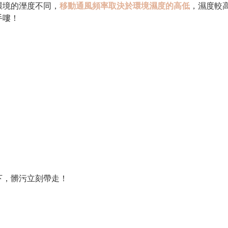
環境的溼度不同，
移動通風頻率取決於環境濕度的高低
，濕度較
手嘍！
下，髒污立刻帶走！