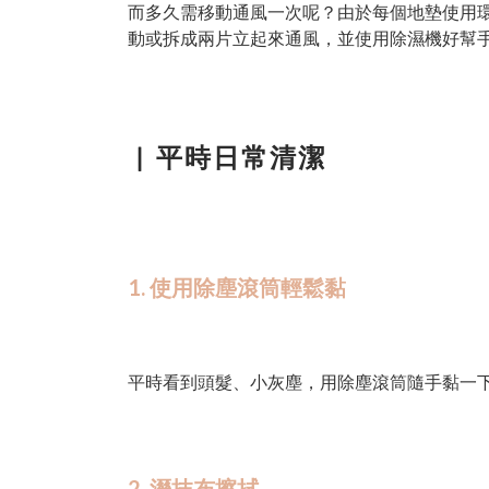
而多久需移動通風一次呢？由於每個地墊使用
動或拆成兩片立起來通風，並使用除濕機好幫
▏
平時日常清潔
1. 使用除塵滾筒輕鬆黏
平時看到頭髮、小灰塵，用除塵滾筒隨手黏一
2. 溼抹布擦拭