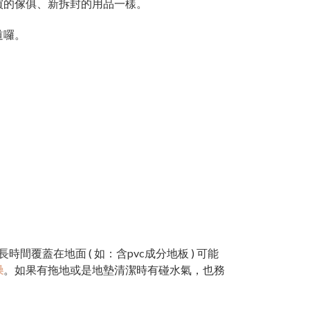
買的傢俱、新拆封的用品一樣。
道囉。
覆蓋在地面 ( 如：含pvc成分地板 ) 可能
燥
。如果有拖地或是地墊清潔時有碰水氣，也務