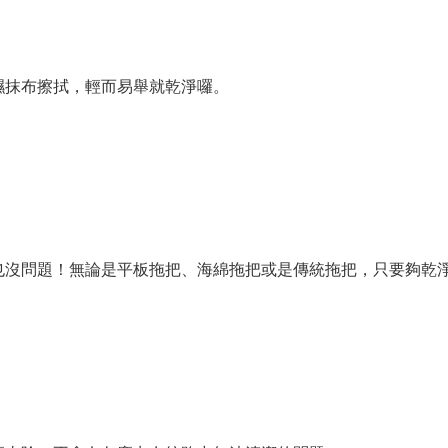
濕抹布擦拭，輕而易舉就乾淨囉。
也沒問題！無論是平板拖把、海綿拖把或是傳統拖把，只要夠乾