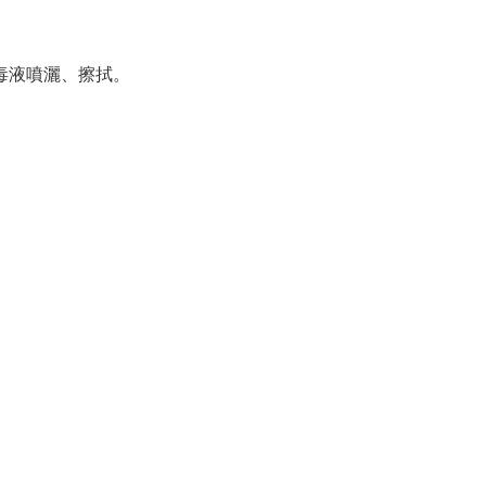
消毒液噴灑、擦拭。