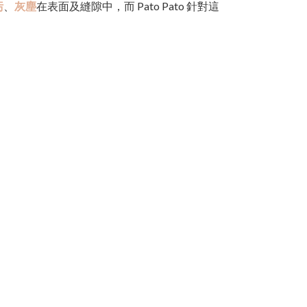
污
、
灰塵
在表面及縫隙中，而 Pato Pato 針對這