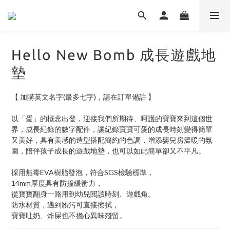
Hello New Bomb 成長遊戲地
墊
【 加購英文名字(最多七字)，請在訂單備註 】
以「蛋」的概念出發，迎接我們所期待、呵護的寶寶來到這個世
界，成長紀錄的數字配件，讓紀錄寶寶可愛的成長時刻變得簡單
又美好，具有美感的造型搭配簡約的色調，增添嬰兒房溫暖的氛
圍，陪伴孩子成長的遊戲地墊，也可以如此簡單卻又不平凡。
採用無毒EVA樹脂發泡，符合SGS檢驗標準，
14mm厚度具有防撞緩衝力，
從寶寶翻身一路用到幼兒閱讀時刻、遊戲角。
防水材質，遇到髒污可直接擦拭，
寶寶吐奶、炸屎也不擔心異味殘留。