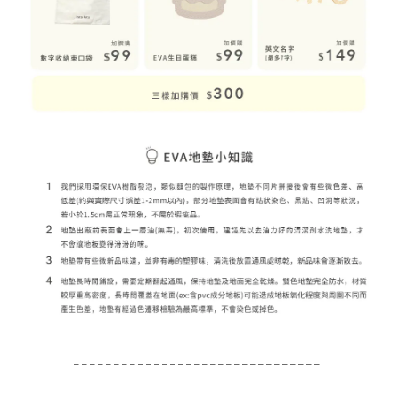
_ _ _ _ _ _ _ _ _ _ _ _ _ _ _ _ _ _ _ _ _ _ _ _ _ _ _ _ _ _ _