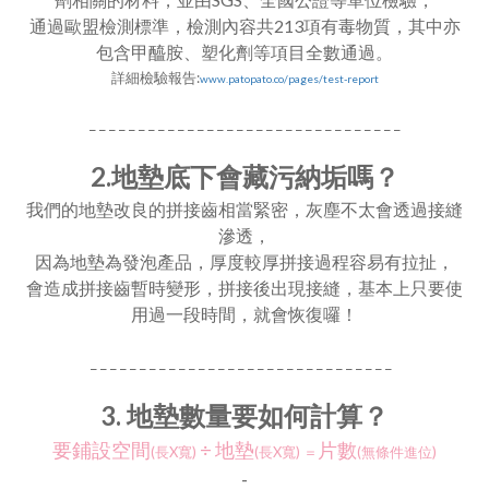
通過歐盟檢測標準，檢測內容共213項有毒物質，其中亦
包含甲醯胺、塑化劑等項目全數通過。
詳細檢驗報告:
www.patopato.co/pages/test-report
_ _ _ _ _ _ _ _ _ _ _ _ _ _ _ _ _ _ _ _ _ _ _ _ _ _ _ _ _ _ _ _
2.地墊底下會藏污納垢嗎？
我們的地墊改良的拼接齒相當緊密，灰塵不太會透過接縫
滲透，
因為地墊為發泡產品，厚度較厚拼接過程容易有拉扯，
會造成拼接齒暫時變形，拼接後出現接縫，基本上只要使
用過一段時間，就會恢復囉！
_ _ _ _ _ _ _ _ _ _ _ _ _ _ _ _ _ _ _ _ _ _ _ _ _ _ _ _ _ _ _
3. 地墊數量要如何計算？
要鋪設空間
÷
地墊
片數
(長X寬)
(長X寬)
＝
(無條件進位)
-