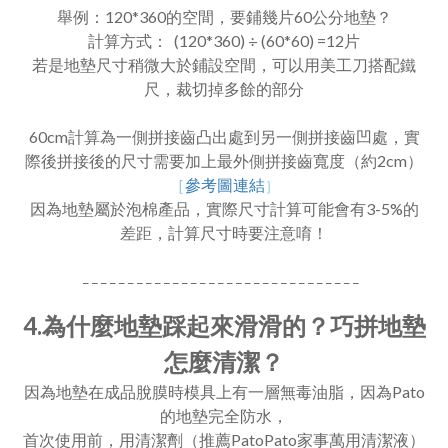
舉例：120*360的空間，要鋪幾片60公分地墊？
計算方式： (120*360) ÷ (60*60) =12片
若是地墊尺寸稍微大於鋪設空間，可以用美工刀搭配鐵
尺，裁切掉多餘的部分
60cm計算為一側拼接齒凸出處到另一側拼接齒凹處，實
際後拼接後的尺寸需要加上最外側拼接齒寬度（約2cm）
［
參考圖連結
］
因為地墊屬於泡棉產品，實際尺寸計算可能會有3-5%的
差距，計算尺寸時要注意唷！
_ _ _ _ _ _ _ _ _ _ _ _ _ _ _ _ _ _ _ _ _ _ _ _ _ _ _ _ _ _ _
4.
為什麼地墊踩起來滑滑的？巧拼地墊
怎麼清潔？
因為地墊在成品脫膜時模具上有一層無毒油脂，因為Pato
的地墊完全防水，
首次使用前，用清潔劑（推薦PatoPato家事萬用清潔液）