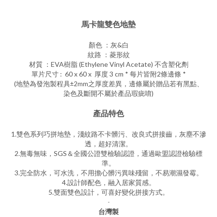
馬卡龍雙色地墊
顏色 ：灰&白
紋路 ：菱形紋
材質 ：EVA樹脂 (Ethylene Vinyl Acetate) 不含塑化劑
單片尺寸 : 60 x 60 x 厚度 3 cm * 每片皆附2條邊條 *
(地墊為發泡製程具
之厚度差異，邊條屬於贈品若有黑點、
±2mm
染色及斷開不屬於產品瑕疵唷)
產品特色
1.雙色系列巧拼地墊，淺紋路不卡髒污、改良式拼接齒，灰塵不滲
透，超好清潔。
2.無毒無味，SGS＆全國公證雙檢驗認證，通過歐盟認證檢驗標
準。
3.完全防水，可水洗，不用擔心髒污異味殘留，不易潮濕發霉。
4.設計師配色，融入居家質感。
5.雙面雙色設計，可喜好變化拼接方式。
-
台灣製