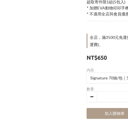
超取寄件限1組(5包入)
* 加贈EVA動物叩叩手機
* 不適用全店與會員優
全店，滿3500元免
運費)。
NT$650
內容
數量
加入購物車