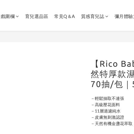
遊戲圍欄
育兒選品區
常見Q＆A
質感育兒誌
彌月體驗
【Rico 
然特厚款濕紙
70抽/包
－輕鬆抽取不連張
－高級壓花面料
－11層過濾純水
－皮膚無刺激認證
－天然有機金盞花萃取