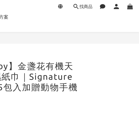
找商品
方案
立即購買
Baby】⾦盞花有機天
⼱｜Signature
｜5包入加贈動物手機