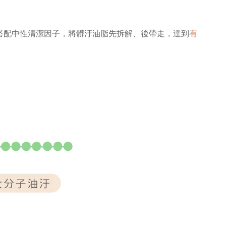
搭配中性清潔因子，將髒汙油脂先拆解、後帶走，達到
有