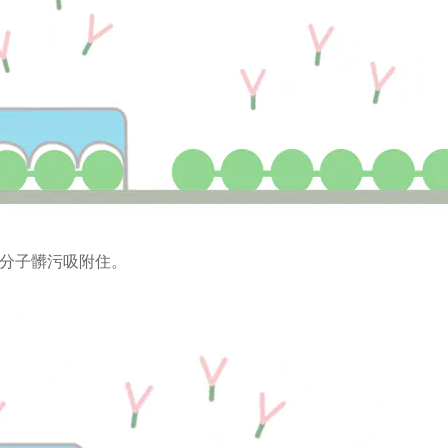
分子髒污吸附住。