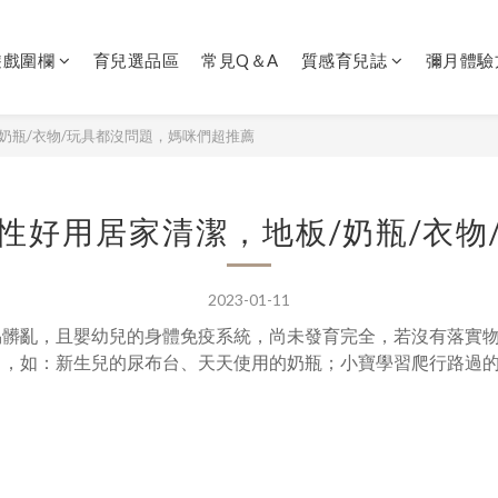
遊戲圍欄
育兒選品區
常見Q＆A
質感育兒誌
彌月體驗
奶瓶/衣物/玩具都沒問題，媽咪們超推薦
性好用居家清潔，地板/奶瓶/衣物
2023-01-11
易髒亂，且嬰幼兒的身體免疫系統，尚未發育完全，若沒有落實
」
，如：新生兒的尿布台、天天使用的奶瓶；小寶學習爬行路過的