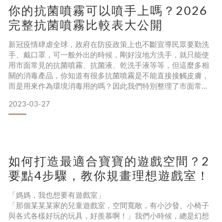
你的抗菌噴霧可以噴手上嗎？2026
說走就走的晨騎和晨跑成為追憶，揹著行囊就往山裡去的自由
飛走，恍如隔世。這輩子，只剩下無限迴圈的弄髒弄亂、清
完整抗菌噴霧比較表大公開
洗、消毒曬乾、
新冠疫情肆虐全球，政府在防疫政策上也不斷宣導民眾要勤洗
手、戴口罩，可一般外出的時候，剛好沒地方洗手，就只能使
用市面常見的抗菌噴霧、抗菌液、乾洗手液等等，但這麼多相
關的消毒產品，你知道有很多抗菌噴霧是不能直接接觸皮膚，
而是用來作為環境消毒用的嗎？因此我們特別整理了市面常見
的抗菌噴霧成分比較表，提供給大家作為參考指引，在守護小
2023-03-27
孩健康的同時，也要避免他們因為使用消毒產品而受到傷
害。 抗菌噴霧成分小知識首先，身為家長的我們，真的知道抗
菌噴霧的成分、內容物以及使用的時機與方式嗎？ Pato小編最
常聽到家長
如何打造最適合寶寶的遊戲空間？2
要點4步驟，教你規畫理想遊戲室！
「媽媽，我也想要有遊戲室」
「那個某某某家的兒童遊戲室，空間寬敞，有小沙發、小椅子
與各式各樣好玩的玩具，好羨慕啊！」我們小時候，總是幻想