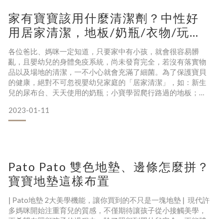
家有寶寶該用什麼清潔劑？中性好
用居家清潔，地板/奶瓶/衣物/玩具
都沒問題，媽咪們超推薦
各位爸比、媽咪一定知道，只要家中有小孩，就會很容易髒
亂，且嬰幼兒的身體免疫系統，尚未發育完全，若沒有落實物
品以及場地的清潔，一不小心就會充滿了細菌。為了保護寶貝
的健康，絕對不可忽視嬰幼兒家庭的「居家清潔」，如：新生
兒的尿布台、天天使用的奶瓶；小寶學習爬行路過的地板；大
寶玩耍的遊戲墊、丟來丟去的玩具……等。 延伸閱讀：家中這
2023-01-11
些地方細菌非常多 然而，一般清潔劑為了達到清潔效果，會加
入強鹼強酸（硫酸類、亞硫酸類、氫氧化鈉、過碳酸鈉、含氯
漂白劑）；有的還會加入防腐劑、石化成分、香精等化學合成
添加物，因此
Pato Pato 雙色地墊、邊條怎麼拼？
寶寶地墊這樣布置
| Pato地墊 2大美學機能，讓你買到的不只是一塊地墊 | 現代許
多媽咪開始注重育兒的質感，不僅期待讓孩子從小接觸美學，