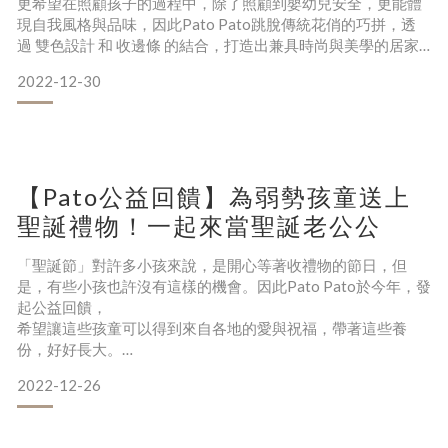
更希望在照顧孩子的過程中，除了照顧到嬰幼兒安全，更能體
現自我風格與品味，因此Pato Pato跳脫傳統花俏的巧拼，透
過 雙色設計 和 收邊條 的結合，打造出兼具時尚與美學的居家
生活地墊，讓媽咪們能擁有全新的育兒美學：▲美學 1：雙色
2022-12-30
設計一片巧拼，雙面雙色，正反兩面顏色不同，可翻面使用，
不僅可以滿足選擇障礙的媽咪，更可以讓地墊能隨心所欲拼
接，為媽咪生活帶來更多美學變化，不再一
【Pato公益回饋】為弱勢孩童送上
聖誕禮物！一起來當聖誕老公公
「聖誕節」對許多小孩來說，是開心等著收禮物的節日，但
是，有些小孩也許沒有這樣的機會。因此Pato Pato於今年，發
起公益回饋，
希望讓這些孩童可以得到來自各地的愛與祝福，帶著這些養
份，好好長大。
2022-12-26
謝謝你們，讓孩子們擁有快樂與陪伴