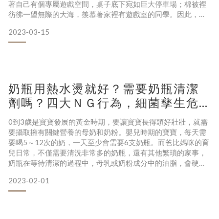
著自己有個專屬遊戲空間，桌子底下宛如巨大停車場；棉被裡
彷彿一望無際的大海，羨慕著家裡有遊戲室的同學。因此，讓
孩子擁有一間屬於自己的遊戲室，是現在大部分父母的期待，
2023-03-15
就算不是非常華麗的遊戲室，也想盡力為孩子打造、滿足孩子
的幻想。前置規劃2要點︱遊戲室佈置就這麼簡單遊戲室不一定
要單獨一間房間來做為遊戲空間，如果家中空間不允許，找一
個角落，將簡單小小的區域賦予功能，並規
奶瓶用熱水燙就好？需要奶瓶清潔
劑嗎？四大ＮＧ行為，細菌孳生危
害寶寶健康
0到3歲是寶寶發展的黃金時期，要讓寶寶長得頭好壯壯，就需
要攝取擁有關鍵營養的母奶和奶粉。嬰兒時期的寶寶，每天需
要喝5～12次的奶，一天至少會需要6支奶瓶。而爸比媽咪的育
兒日常，不僅需要清洗非常多的奶瓶，還有其他繁瑣的家事，
奶瓶在等待清潔的過程中，母乳或奶粉成分中的油脂，會硬化
並附著在瓶身，導致奶垢、油脂殘留不好清洗。尤其是母奶為
2023-02-01
了提供嬰兒所需的熱量，母奶中有一半的成分是脂肪，含有大
量不飽和脂肪酸與飽和脂肪酸，許多爸媽表示，時常清洗完奶
瓶，還是覺得瓶身霧霧油油的，因此如何快速徹底將奶瓶清潔
乾淨，是