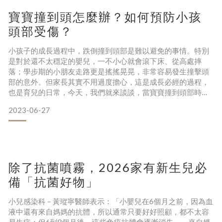
寶寶撞到頭怎麼辦？如何預防小孩
頭部受傷？
小孩子的成長過程中，跌倒撞到頭部是難以避免的事情。特別
是對於還不太穩定的嬰兒，一不小心就會滾下床、從高處摔
落；學步期的小朋友走路更是搖搖晃晃，非常容易發生撞擊頭
部的意外。但家長其實不用過度擔心，這是成長必經的過程，
也是育兒的日常，今天，我們就來談談，當寶寶撞到頭部時，
家長應該怎麼辦呢？又如何預防小孩頭部受傷呢？▏當孩子撞
2023-06-27
到頭部時該怎麼辦？首先，如果寶寶撞到頭或後腦勺時，家長
應該保持冷靜，請勿驚慌失措，避免傳達焦慮情緒給孩子，接
著，檢查孩子撞擊的部位，看看有沒有傷口、血跡、腫脹或淤
血等情況。一、當
除了抗菌噴霧，2026家有新生兒必
備「抗菌好物」
小兒感染科 – 黃瑽寧醫師表示：「小嬰兒在6個月之前，因為血
液中還有來自媽媽的抗體，所以通常只要好好照顧，都不太容