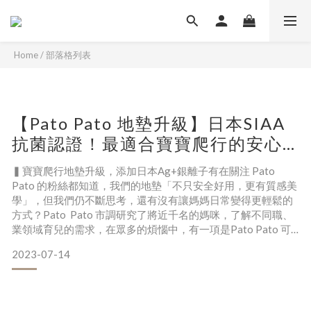
Home
/
部落格列表
【Pato Pato 地墊升級】日本SIAA
抗菌認證！最適合寶寶爬行的安心
地墊
▍寶寶爬行地墊升級，添加日本Ag+銀離子有在關注 Pato
Pato 的粉絲都知道，我們的地墊「不只安全好用，更有質感美
學」，但我們仍不斷思考，還有沒有讓媽媽日常變得更輕鬆的
方式？Pato Pato 市調研究了將近千名的媽咪，了解不同職、
業領域育兒的需求，在眾多的煩惱中，有一項是Pato Pato 可
以協助解決的！那就是：「清潔寶寶的用品佔據了太多時
2023-07-14
間。」 於是我們研發改良地墊，讓地墊擁有抗菌效果，這樣媽
咪在休息的時候，地墊依舊24小時長時間抵擋細菌；也因為抗
菌效果，不需要常常清潔消毒，可以省