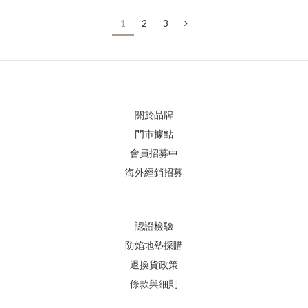
在各位爸比、媽咪的熱烈支持下，活動開始不到兩周就累計了
1
2
3
104份公益聖誕禮物，Pato 也在聖誕節前夕，分別將68份知育
玩具送至【台中育嬰院】、36份知育玩具送至【高雄小天使之
家】，將大家的愛心傳遞到孩子手上，讓這些孩子們在聖誕
節，可以收到一份最特別的聖誕禮物。
關於品牌
門市據點
會員招募中
海外經銷招募
認證檢驗
防焰地墊採購
退換貨政策
條款與細則