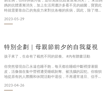
易生病；但6到8個月後，這些免疫抗體會逐漸消失」。來自媽
媽的抗體逐漸消失，加上生活周遭許多看不見的細菌，寶寶此
時就需要靠自己的免疫力來對抗各種的疾病，因此，除了增強
寶寶的抵抗力、提升免疫力外，搭配相應抗菌產品來保護嬰幼
2023-05-29
兒的健康安全，是現代家庭越來越重視的事情。資料來源：就
這麼簡單，打造孩子黃金免疫力除了手部消毒抗菌，家中你可
能沒注意到的細菌藏身地嬰兒最喜歡抓到什麼物品就送入嘴裡
咬一咬
特別企劃｜母親節前夕的自我凝視
孩子來了，生命有了截然不同的節奏。 #內有贈書活動
你突然發現自己永遠也睡不飽，每天都在睡眠中斷裡撐著眼
皮，活像個在集中營裡遭受睡眠剝奪、被洗腦的囚犯。你狼狽
地從原有的人際圈和休閒活動中退役，不再通宵達旦、信手開
喝。也不再有文青的閑情逸致，進電影院看影展片、拿著底片
2023-04-26
相機到處跑，連以前覺得商業到不行的漫威電影，都是在家裡
開著NEXFLIX或安博盒子看到睡著。