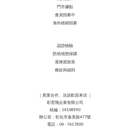
門市據點
會員招募中
海外經銷招募
認證檢驗
防焰地墊採購
退換貨政策
條款與細則
｜異業合作、洽談歡迎來信 ｜
彩雲飛企業有限公司
統編：54108990
辦公室：彰化市崙美路477號
電話：04 - 7617800