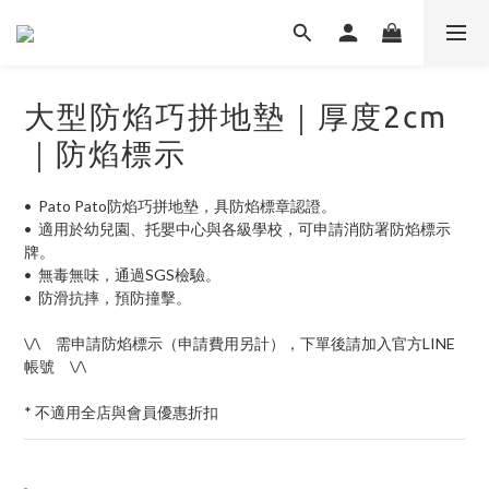
大型防焰巧拼地墊｜厚度2cm
｜防焰標示
•  Pato Pato防焰巧拼地墊，具防焰標章認證。
•  適用於幼兒園、托嬰中心與各級學校，可申請消防署防焰標示
牌。
•  無毒無味，通過SGS檢驗。
•  防滑抗摔，預防撞擊。
\/\　需申請防焰標示（申請費用另計），下單後請加入官方LINE
帳號　\/\
* 不適用全店與會員優惠折扣