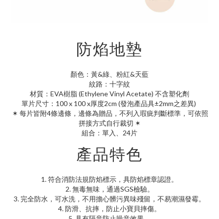
防焰地墊
顏色：黃&綠、粉紅&天藍
紋路：十字紋
材質：EVA樹脂 (Ethylene Vinyl Acetate) 不含塑化劑
單片尺寸：100 x 100 x厚度2cm (發泡產品具±2mm之差異)
✶ 每片皆附4條邊條，邊條為贈品，不列入瑕疵判斷標準，可依照
拼接方式自行裁切 ✶
組合：單入、24片
產品特色
1. 符合消防法規防焰標示，具防焰標章認證。
2. 無毒無味，通過SGS檢驗。
3. 完全防水，可水洗，不用擔心髒污異味殘留，不易潮濕發霉。
4. 防滑、抗摔，防止小寶貝摔傷。
5. 具有隔音防止噪音效果。