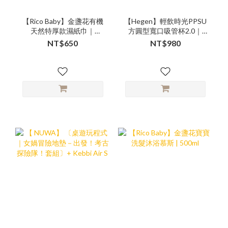
【Rico Baby】⾦盞花有機
【Hegen】輕飲時光PPSU
天然特厚款濕紙⼱｜
方圓型寬口吸管杯2.0｜
Sensitive 80抽/包｜5包入
330ml｜贈 寶寶週歲禮
NT$650
NT$980
加贈動物手機