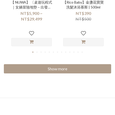
【 NUWA】 〔桌遊玩程式
【Rico Baby】金盞花寶寶
｜女媧冒險地墊－出發！
洗髮沐浴慕斯 | 500ml
考古探險隊！套組〕+
NT$5,900 ~
NT$390
Kebbi Air S
NT$29,499
NT$500
Show more