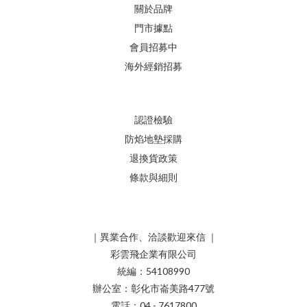
關於品牌
門市據點
會員招募中
海外經銷招募
認證檢驗
防焰地墊採購
退換貨政策
條款與細則
｜異業合作、洽談歡迎來信 ｜
彩雲飛企業有限公司
統編：54108990
辦公室：彰化市崙美路477號
電話：04 - 7617800