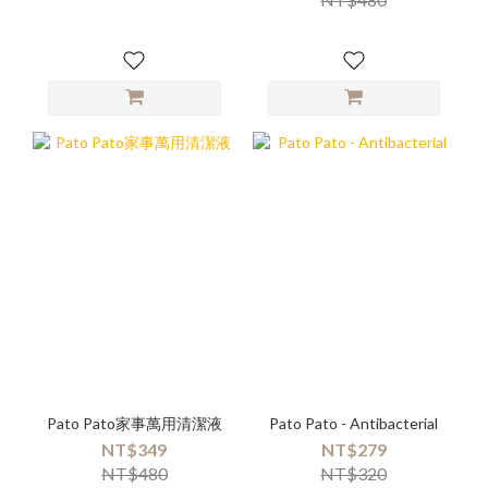
Pato Pato家事萬用清潔液
Pato Pato - Antibacterial
NT$349
NT$279
NT$480
NT$320