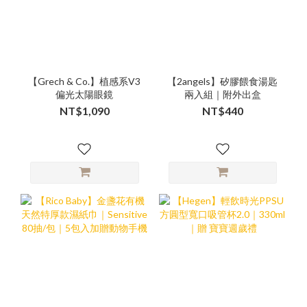
【Grech & Co.】植感系V3
【2angels】矽膠餵食湯匙
偏光太陽眼鏡
兩入組｜附外出盒
NT$1,090
NT$440