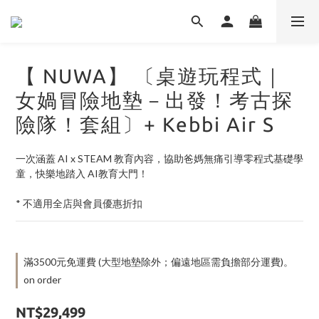
【 NUWA】 〔桌遊玩程式｜
女媧冒險地墊－出發！考古探
險隊！套組〕+ Kebbi Air S
一次涵蓋 AI x STEAM 教育內容，協助爸媽無痛引導零程式基礎學
童，快樂地踏入 AI教育大門！
* 不適用全店與會員優惠折扣
滿3500元免運費 (大型地墊除外；偏遠地區需負擔部分運費)。
on order
NT$29,499