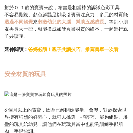
對於 0 - 1 歲的寶寶來說，布書是相當棒的認識色彩工具，
不容易撕毀、顏色鮮豔足以吸引寶寶注意力，多元的材質能
透過不同觸覺
來
刺激幼兒的大腦
、
幫助五感成長
。等到小朋
友再長大一些，就能換成如硬頁書材質的繪本，一起進行親
子共讀嘍。
延伸閱讀：
爸媽必讀！親子共讀技巧、推薦書單一次看
安全材質的玩具
6 個月以上的寶寶，因為已經開始能坐、會爬，對於探索世
界擁有強烈的好奇心，就可以挑選一些輕巧、能夠組裝、堆
疊的玩具給幼兒，讓他們在玩玩具當中也能夠訓練手部肌
肉、手眼協調。