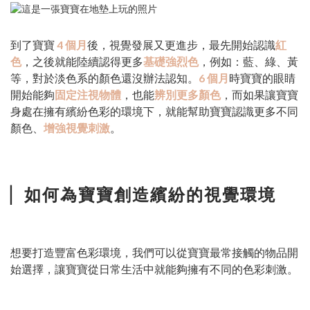
到了寶寶
4 個月
後，視覺發展又更進步，最先開始認識
紅
色
，之後就能陸續認得更多
基礎強烈色
，例如：藍、綠、黃
等，對於淡色系的顏色還沒辦法認知。
6 個月
時寶寶的眼睛
開始能夠
固定注視物體
，也能
辨別更多顏色
，而如果讓寶寶
身處在擁有繽紛色彩的環境下，就能幫助寶寶認識更多不同
顏色、
增強視覺刺激
。
▏
如何為寶寶創造繽紛的視覺環境
想要打造豐富色彩環境，我們可以從寶寶最常接觸的物品開
始選擇，讓寶寶從日常生活中就能夠擁有不同的色彩刺激。