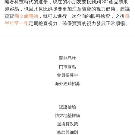
隨著科技時代的進步，現在的小朋友要接觸到 3C 產品越來
越容易，也因此爸比媽咪要更加注意寶寶的視力健康，建議
寶寶
滿 3 歲開始
，就可以進行一次全面的眼科檢查，之後
每
半年至一年
定期檢查視力，確保寶寶的視力發展正常順暢。
關於品牌
門市據點
會員招募中
海外經銷招募
認證檢驗
防焰地墊採購
退換貨政策
條款與細則