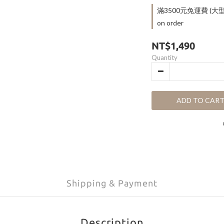
滿3500元免運費 
on order
NT$1,490
Quantity
ADD TO CAR
Shipping & Payment
Description