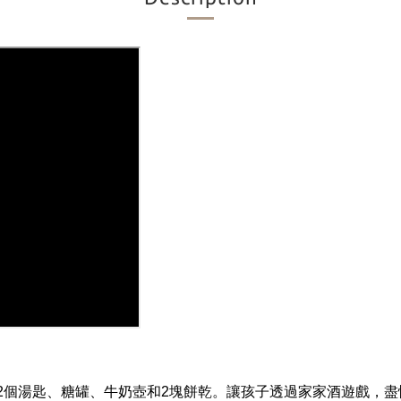
2個湯匙、糖罐、牛奶壺和2塊餅乾。讓孩子透過家家酒遊戲，