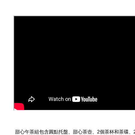
甜心午茶組包含圓點托盤、甜心茶壺、2個茶杯和茶碟、