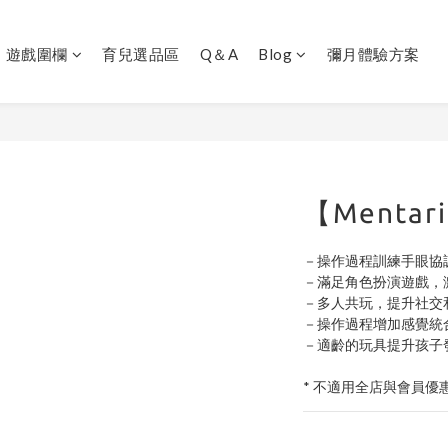
｜遊戲圍欄
育兒選品區
Q＆A
Blog
彌月體驗方案
【Menta
－操作過程訓練手眼協
－滿足角色扮演遊戲，
－多人共玩，提升社交
－操作過程增加感覺統
－適齡的玩具提升孩子
* 不適用全店與會員優