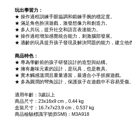
玩出學習力：
★ 操作過程訓練手眼協調和鍛鍊手腕的穩定度。
★ 滿足角色扮演遊戲，激發想像力和創造力。
★ 多人共玩，提升社交和語言表達能力。
★ 操作過程增加感覺統合能力，刺激腦部發展。
★ 適齡的玩具提升孩子發現及解決問題的能力，建立他
商品特色：
★ 專為學齡前的孩子研發設計的造型與結構。
★ 擁有趣味元素的設計，是玩具，也是教具。
★ 實木觸感溫潤且重量適當，最適合小手抓握遊戲。
★ 多為圓潤的彎角設計，保護孩子在遊戲中不容易受傷
適用年齡：3歲以上
商品尺寸：23x16x9 cm，0.44 kg
盒裝尺寸：16.7x7x23.9 cm，0.537 kg
商品檢驗標識字號(BSMI)：M3A918