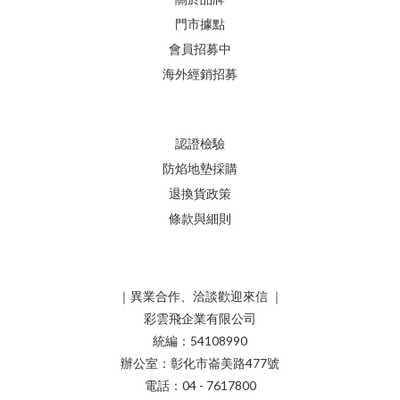
門市據點
會員招募中
海外經銷招募
認證檢驗
防焰地墊採購
退換貨政策
條款與細則
｜異業合作、洽談歡迎來信 ｜
彩雲飛企業有限公司
統編：54108990
辦公室：彰化市崙美路477號
電話：04 - 7617800