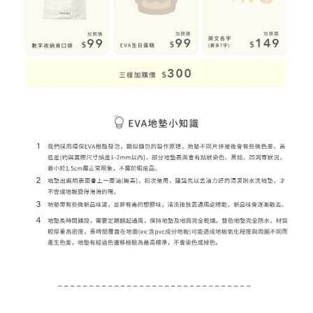
_ _ _ _ _ _ _ _ _ _ _ _ _ _ _ _ _ _ _ _ _ _ _ _ _ _ _ _ _ _ _