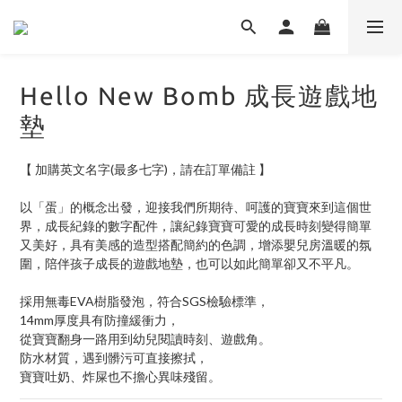
Hello New Bomb 成長遊戲地
墊
【 加購英文名字(最多七字)，請在訂單備註 】
以「蛋」的概念出發，迎接我們所期待、呵護的寶寶來到這個世
界，成長紀錄的數字配件，讓紀錄寶寶可愛的成長時刻變得簡單
又美好，具有美感的造型搭配簡約的色調，增添嬰兒房溫暖的氛
圍，陪伴孩子成長的遊戲地墊，也可以如此簡單卻又不平凡。
採用無毒EVA樹脂發泡，符合SGS檢驗標準，
14mm厚度具有防撞緩衝力，
從寶寶翻身一路用到幼兒閱讀時刻、遊戲角。
防水材質，遇到髒污可直接擦拭，
寶寶吐奶、炸屎也不擔心異味殘留。