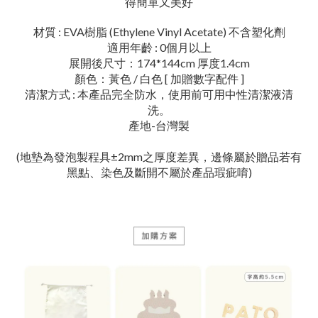
得簡單又美好
材質 : EVA樹脂 (Ethylene Vinyl Acetate) 不含塑化劑
適用年齡 : 0個月以上
展開後尺寸：174*144cm
厚度1.4cm
顏色：黃色 / 白色 [ 加贈數字配件 ]
清潔方式
:
本產品完全防水，使用前可用中性清潔液清
洗。
產地-台灣製
(地墊為發泡製程具±2mm之厚度差異，邊條屬於贈品若有
黑點、染色及斷開不屬於產品瑕疵唷)