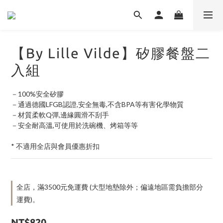
【By Lille Vilde】矽膠餐盤二
入組
－100%安全矽膠
－通過德國LFGB認證,安全無毒,不含BPA等有害化學物質
－材質柔軟Q彈,邊緣圓滑不刮手
－安全耐高溫,可使用於洗碗機、烤箱等等
* 不適用全店與會員優惠折扣
全店，滿3500元免運費 (大型地墊除外；偏遠地區需負擔部分
運費)。
NT$820