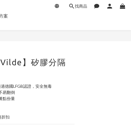
找商品
方案
立即購買
le Vilde】矽膠分隔
通過德國LFGB認證，安全無毒
不易翻倒
餐點份量
惠折扣