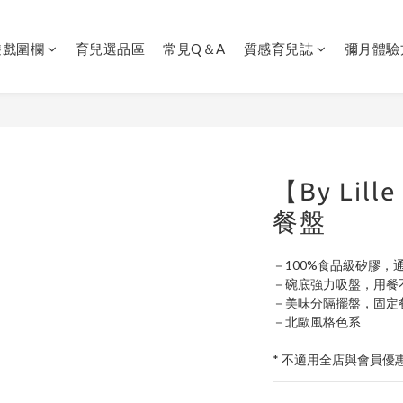
遊戲圍欄
育兒選品區
常見Q＆A
質感育兒誌
彌月體驗
【By Lil
餐盤
－100%食品級矽膠，
－碗底強力吸盤，用餐
－美味分隔擺盤，固定
－北歐風格色系
* 不適用全店與會員優