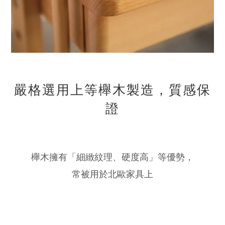
嚴格選用上等櫸木製造，質感保
證
櫸木擁有「細緻紋理、硬度高」等優勢，
常被用於北歐家具上