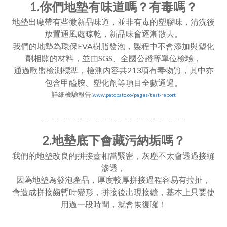
1.你們地墊有味道嗎？有毒嗎？
地墊出廠帶有些微新品味道，並非有毒的塑膠味，清洗後
放置通風處晾乾，新品味會逐漸散去。
我們的地墊為環保EVA樹脂發泡，製程中不會添加與塑化
劑相關的材料，並由SGS、全國公證等單位檢驗，
通過歐盟檢測標準，檢測內容共213項有毒物質，其中亦
包含甲醯胺、塑化劑等項目全數通過。
詳細檢驗報告:
www.patopato.co/pages/test-report
_ _ _ _ _ _ _ _ _ _ _ _ _ _ _ _ _ _ _ _ _ _ _ _ _ _ _ _ _ _ _ _
2.地墊底下會藏污納垢嗎？
我們的地墊改良的拼接齒相當緊密，灰塵不太會透過接縫
滲透，
因為地墊為發泡產品，厚度較厚拼接過程容易有拉扯，
會造成拼接齒暫時變形，拼接後出現接縫，基本上只要使
用過一段時間，就會恢復囉！
_ _ _ _ _ _ _ _ _ _ _ _ _ _ _ _ _ _ _ _ _ _ _ _ _ _ _ _ _ _ _