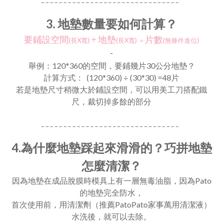
3. 地墊數量要如何計算？
要鋪設空間
÷
地墊
片數
(長X寬)
(長X寬)
＝
(無條件進位)
-
舉例：
120*360的空間，要鋪幾片30公分地墊？
計算方式： (120*360)
÷
(30*30) =48片
若是地墊尺寸稍微大於鋪設空間，可以用美工刀搭配鐵
尺，裁切掉多餘的部分
_ _ _ _ _ _ _ _ _ _ _ _ _ _ _ _ _ _ _ _ _ _ _ _ _ _ _ _ _ _ _
4.
為什麼地墊踩起來滑滑的？巧拼地墊
怎麼清潔？
因為地墊在成品脫膜時模具上有一層無毒油脂，因為Pato
的地墊完全防水，
首次使用前，用清潔劑（推薦PatoPato家事萬用清潔液）
水洗後，就可以去除。