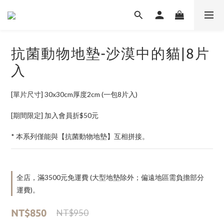
抗菌動物地墊-沙漠中的貓|8片
入
[單片尺寸] 30x30cm厚度2cm (一包8片入)
[期間限定] 加入會員折$50元
* 本系列僅能與【抗菌動物地墊】互相拼接。
全店，滿3500元免運費 (大型地墊除外；偏遠地區需負擔部分
運費)。
NT$850
NT$950