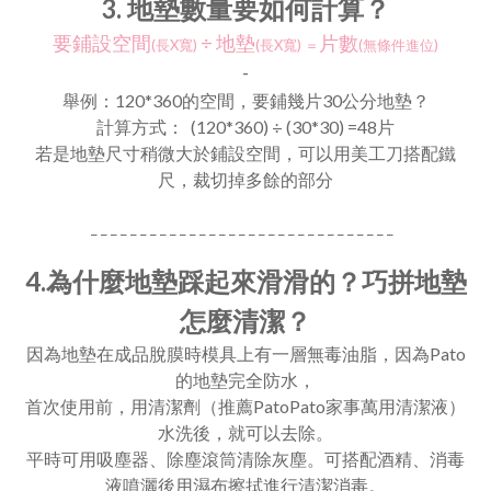
3. 地墊數量要如何計算？
要鋪設空間
÷
地墊
片數
(長X寬)
(長X寬)
＝
(無條件進位)
-
舉例：
120*360的空間，要鋪幾片30公分地墊？
計算方式： (120*360)
÷
(30*30) =48片
若是地墊尺寸稍微大於鋪設空間，可以用美工刀搭配鐵
尺，裁切掉多餘的部分
_ _ _ _ _ _ _ _ _ _ _ _ _ _ _ _ _ _ _ _ _ _ _ _ _ _ _ _ _ _ _
4.
為什麼地墊踩起來滑滑的？巧拼地墊
怎麼清潔？
因為地墊在成品脫膜時模具上有一層無毒油脂，因為Pato
的地墊完全防水，
首次使用前，用清潔劑（推薦PatoPato家事萬用清潔液）
水洗後，就可以去除。
平時可用吸塵器、除塵滾筒清除灰塵。可搭配酒精、消毒
液噴灑後用濕布擦拭進行清潔消毒。