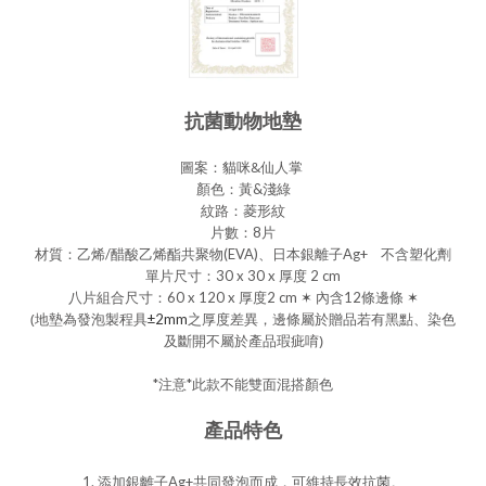
抗菌動物地墊
貓咪&仙人掌
圖案：
顏色
：黃
&淺綠
紋路：菱形紋
片數：
8片
材質：乙烯/醋酸乙烯酯共聚物(EVA)、日本銀離子Ag+ 不含塑化劑
單片尺寸：30 x 30 x 厚度 2 cm
八片組合尺寸：60 x 120 x 厚度2 cm ✶ 內含12條邊條 ✶
(地墊為發泡製程具
之厚度差異，邊條屬於贈品若有黑點、染色
±2mm
及斷開不屬於產品瑕疵唷)
*注意*此款不能雙面混搭顏色
產品特色
1. 添加銀離子Ag+共同發泡而成，可維持長效抗菌。