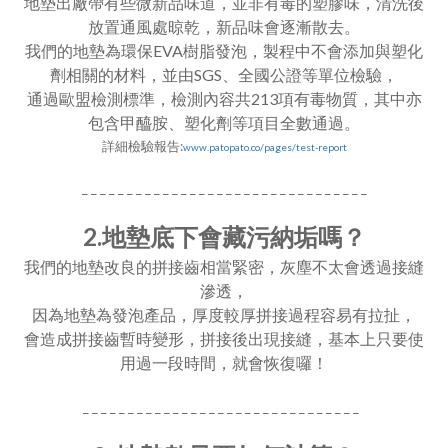
地墊出廠帶有些微新品味道，並非有毒的塑膠味，清洗後
放置通風處晾乾，新品味會逐漸散去。
我們的地墊為環保EVA樹脂發泡，製程中不會添加與塑化
劑相關的材料，並由SGS、全國公證等單位檢驗，
通過歐盟檢測標準，檢測內容共213項有毒物質，其中亦
包含甲醯胺、塑化劑等項目全數通過。
詳細檢驗報告:
www.patopato.co/pages/test-report
_ _ _ _ _ _ _ _ _ _ _ _ _ _ _ _ _ _ _ _ _ _ _ _ _ _ _ _ _ _ _ _
2.地墊底下會藏污納垢嗎？
我們的地墊改良的拼接齒相當緊密，灰塵不太會透過接縫
滲透，
因為地墊為發泡產品，厚度較厚拼接過程容易有拉扯，
會造成拼接齒暫時變形，拼接後出現接縫，基本上只要使
用過一段時間，就會恢復囉！
_ _ _ _ _ _ _ _ _ _ _ _ _ _ _ _ _ _ _ _ _ _ _ _ _ _ _ _ _ _ _