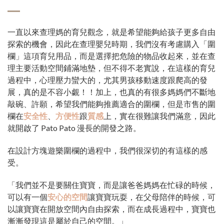
一直以來查理媽的育兒觀念，就是希望能夠給孩子更多自由
探索的機會，因此在查理嬰兒時期，我們沒有考慮購入「圍
欄」這項育兒用品，而是選擇把危險的物品收起來，並在查
理主要活動空間鋪滿地墊，但不得不老實說，在這樣的育兒
過程中，心理壓力蠻大的，尤其男孩移動速度跟爬高的發
展，真的是不容小覷！！加上，也真的有很多媽媽們不斷地
敲碗、許願，希望我們能夠推薦適合的圍欄，但是市售的圍
欄在
安全性
、
方便性
跟
質感
上，實在很難讓我們滿意，因此
就開啟了 Pato Pato 漫長的開發之路。
在設計方塊遊樂圍欄的過程中，我們很深切的有這樣的感
受。
「我們並不是要關住寶寶，而是讓爸爸媽媽在忙碌的時候，
可以有一個
安心的空間
讓寶寶玩耍，在父母陪伴的時候，可
以讓寶寶在開放空間內自由探索，而在成長過程中，寶寶也
漸漸發現這是屬於自己的空間。」