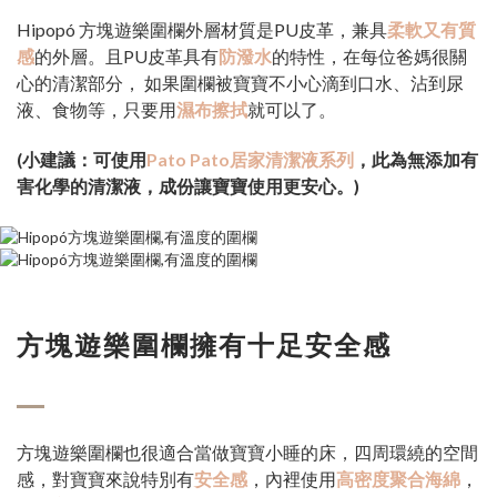
Hipopó 方塊遊樂圍欄外層材質是PU皮革，兼具
柔軟又有質
感
的外層。且PU皮革具有
防潑水
的特性，在每位爸媽很關
心的清潔部分， 如果圍欄被寶寶不小心滴到口水、沾到尿
液、食物等，只要用
濕布擦拭
就可以了。
(小建議：可使用
Pato Pato居家清潔液系列
，此為無添加有
害化學的清潔液，成份讓寶寶使用更安心。)
方塊遊樂圍欄擁有十足安全感
方塊遊樂圍欄也很適合當做寶寶小睡的床，四周環繞的空間
感，對寶寶來說特別有
安全感
，內裡使用
高密度聚合海綿
，