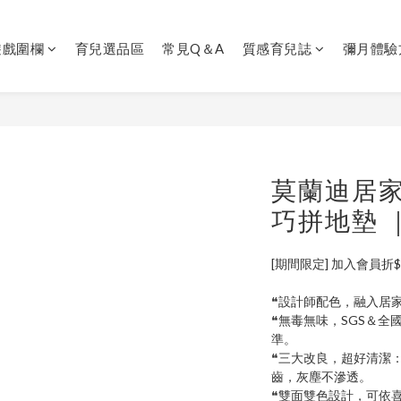
遊戲圍欄
育兒選品區
常見Q＆A
質感育兒誌
彌月體驗
莫蘭迪居家
巧拼地墊 
[期間限定] 加入會員折$
❝設計師配色，融入居
❝無毒無味，SGS＆
準。
❝三大改良，超好清潔
齒，灰塵不滲透。
❝雙面雙色設計，可依