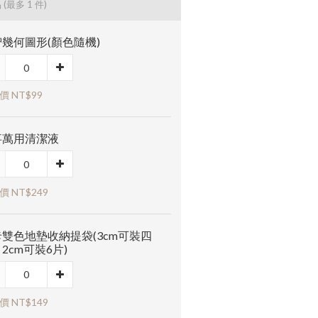
品
(最多 1 件)
幾何圖形(顏色隨機)
價 NT$99
事萬用清潔液
價 NT$249
雙色地墊收納提袋(3cm可裝四
2cm可裝6片)
價 NT$149