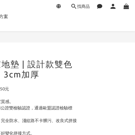
找商品
方案
立即購買
地墊 | 設計款雙色
｜3cm加厚
50元
家質感。
全國公證雙檢驗認證，通過歐盟認證檢驗標
：完全防水、淺紋路不卡髒污、改良式拼接
喜好變化拼接方式。