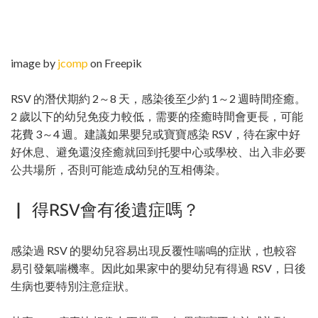
image by
jcomp
on Freepik
RSV 的潛伏期約 2～8 天，感染後至少約 1～2 週時間痊癒。
2 歲以下的幼兒免疫力較低，需要的痊癒時間會更長，可能
花費 3～4 週。建議如果嬰兒或寶寶感染 RSV，待在家中好
好休息、避免還沒痊癒就回到托嬰中心或學校、出入非必要
公共場所，否則可能造成幼兒的互相傳染。
▏ 得RSV會有後遺症嗎？
感染過 RSV 的嬰幼兒容易出現反覆性喘鳴的症狀，也較容
易引發氣喘機率。因此如果家中的嬰幼兒有得過 RSV，日後
生病也要特別注意症狀。