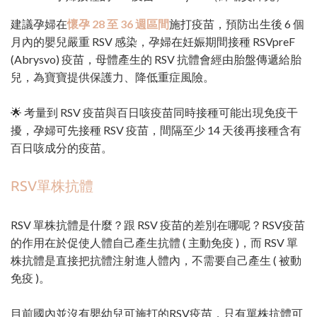
建議孕婦在
懷孕 28 至 36 週區間
施打疫苗，預防出生後 6 個
月內的嬰兒嚴重 RSV 感染，孕婦在妊娠期間接種 RSVpreF
(Abrysvo) 疫苗，母體產生的 RSV 抗體會經由胎盤傳遞給胎
兒，為寶寶提供保護力、降低重症風險。
🌟 考量到 RSV 疫苗與百日咳疫苗同時接種可能出現免疫干
擾，孕婦可先接種 RSV 疫苗，間隔至少 14 天後再接種含有
百日咳成分的疫苗。
RSV單株抗體
RSV 單株抗體是什麼？跟 RSV 疫苗的差別在哪呢？RSV疫苗
的作用在於促使人體自己產生抗體 ( 主動免疫 )，而 RSV 單
株抗體是直接把抗體注射進人體內，不需要自己產生 ( 被動
免疫 )。
目前國內並沒有嬰幼兒可施打的RSV疫苗，只有單株抗體可