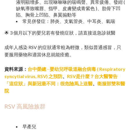
液明顯增多、出現咻咻咻的喘鳴聲、異常疲倦、發紺 (
缺氧導致嘴唇、指甲、皮膚變成青紫色 )、肋骨下凹
陷、胸骨上凹陷、鼻翼搧動等
常見併發症：肺炎、支氣管炎、中耳炎、氣喘
🌟 3 個月以下的嬰兒若有發燒症狀，請直接送急診就醫
成年人感染 RSV 的症狀通常較為輕微，類似普通感冒，只
要服用藥物和適當休息就能痊癒。
資料來源：
台中榮總 - 嬰幼兒呼吸道融合病毒 ( Respiratory
syncytial virus, RSV) 之預防
、
RSV是什麼？台大醫警告
「這症狀」與新冠最不同：很危險馬上送醫
、
衛服部雙和醫
院
RSV 高風險族群
早產兒