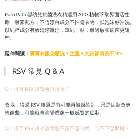
Pato Pato 嬰幼兒抗菌洗衣精運用 APG 植物萃取界面活性
劑、酵素配方，不含漂白成分不怕傷衣物，低泡沫好沖洗。
以純粹成分有效清潔髒汙，單純一點，離過敏和病菌更遠一
些。
延伸閱讀：
寶寶衣服怎麼洗？注重 5 大細節清洗不NG
▏ RSV 常見 Q & A
Q：得過 RSV 後還會再得嗎？
會哦，得過 RSV 後還是有可能再被感染到，只是症狀會更
輕微些，可能就會演變成像一般感冒的症狀。
Q：得了 RSV 後小孩食慾不振不想喝奶、吃不下怎麼辦？