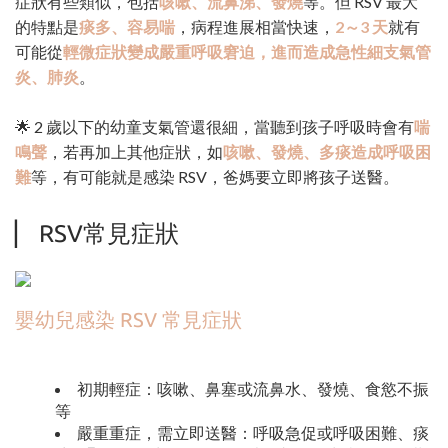
症狀有些類似，包括
咳嗽、流鼻涕、發燒
等。但 RSV 最大
的特點是
痰多、容易喘
，病程進展相當快速，
2～3 天
就有
可能從
輕微症狀變成嚴重呼吸窘迫，進而造成急性細支氣管
炎、肺炎
。
🌟 2 歲以下的幼童支氣管還很細，當聽到孩子呼吸時會有
喘
鳴聲
，若再加上其他症狀，如
咳嗽、發燒、多痰造成呼吸困
難
等，有可能就是感染 RSV，爸媽要立即將孩子送醫。
▏ RSV常見症狀
嬰幼兒感染 RSV 常見症狀
初期輕症：咳嗽、鼻塞或流鼻水、發燒、食慾不振
等
嚴重重症，需立即送醫：呼吸急促或呼吸困難、痰