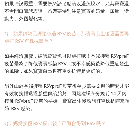
如果情況嚴重，需要掛急診吊點滴以避免脫水，尤其寶寶還
不會開口講話表達，爸媽要特別注意寶寶的奶量、尿量、活
動力、外觀變化等。
Q：如果媽媽已經接種過 RSV 疫苗，那寶寶出生後還需要再
施打 RSV 單株抗體嗎？
如果經濟無虞，建議寶寶也可以施打哦！孕婦接種 RSVpreF
疫苗是為了降低寶寶感染 RSV、或不幸感染後降低重症發生
的風險，如果寶寶自己也有單株抗體是更好的。
另外由於孕婦接種 RSVpreF 疫苗後至少需要 2 週的時間才能
有效將抗體透過胎盤傳給胎兒，因此建議在分娩前 14 天內
接種 RSVpreF 疫苗的孕婦，寶寶出生後應施打單株抗體來預
防 RSV 感染。
Q：媽媽接種 RSV 疫苗後自己還會得到 RSV 嗎？