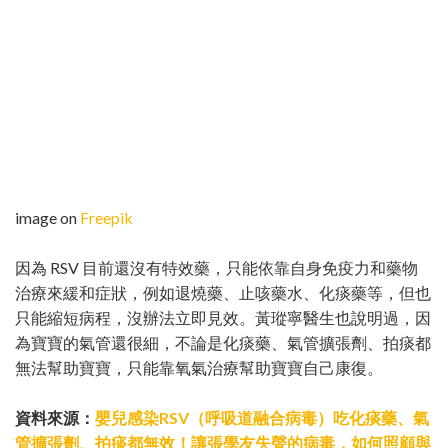
image on
Freepik
因為 RSV 目前還沒有特效藥，只能依靠自身免疫力和藥物
治療來緩和症狀，例如退燒藥、止咳藥水、化痰藥等，但也
只能縮短病程，沒辦法立即見效。黃瑽寧醫生也說明過，因
為寶寶的氣管還很細，不論是化痰藥、氣管擴張劑、拍痰都
無法幫助寶寶，只能靠氧氣治療幫助寶寶自己康復。
資料來源：
嬰兒感染RSV（呼吸道融合病毒）吃化痰藥、氣
管擴張劑、拍痰都無效！讓張學友失聲的病毒，如何照顧與