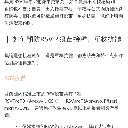
其實 RSV 病毒比想像中更常見，如果寶寶不幸被感染到，
爸媽也不要太自責，出入托嬰中心、學校等公共場所難免會
有病毒，但我們可以透過施打疫苗、單株抗體、做好平時衛
生清潔來預防。
▏ 如何預防RSV？疫苗接種、單株抗體
無論是想接種疫苗，還是單株抗體，都應該先和醫生充分評
估討論後再施打。
RSV疫苗
目前國內核准上市的 RSV疫苗共有 3 種，
RSVPreF3（Arexvy，GSK）、RSVpreF (Abrysvo, Pfizer)、
mRNA-1345，建議施打對象為 60 歲以上的長者和懷孕孕
婦。
孕婦接種的RSV疫苗：Abrysvo（輝瑞艾沛兒）