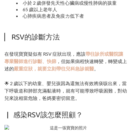
小於 2 歲併發先天性心臟病或慢性肺病的孩童
65 歲以上老年人
心肺疾病患者及免疫力低下者
▏ RSV的診斷方法
在發現寶寶疑似有 RSV 症狀出現，應該
帶往診所或醫院讓
專業醫師進行診斷、快篩
，但如果病程快速轉變，轉變成上
述的
嚴重症狀
，就要立刻帶往兒科急診就醫
。
🌟 2 歲以下的幼童、嬰兒孩因為還無法有效將痰咳出來，當
下呼吸道和肺部充滿黏液時，就有可能導致呼吸困難，對幼
兒來說相當危險，爸媽要密切留意。
▏ 感染RSV該怎麼照顧？