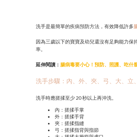
洗手是最簡單的疾病預防方法，有效降低許多
因為三歲以下的寶寶及幼兒還沒有足夠能力保
率。
延伸閱讀：
腸病毒要小心！預防、照護、吃什
洗手步驟：內、外、夾、弓、大、立
洗手時應搓揉至少 20 秒以上再沖洗。
內：搓揉手掌
外：搓揉手背
夾：搓揉指縫
弓：搓揉指背與指節
大：搓揉大拇指與虎口