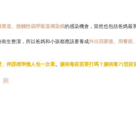
腸胃道、接觸性或呼吸道傳染病
的感染機會，當然也包括爸媽最
持衛生整潔，所以爸媽和小孩都應該要養成
外出回家後、用餐前
麼、停課標準懶人包一次看
、
腸病毒疫苗要打嗎？腸病毒71型疫
、腕