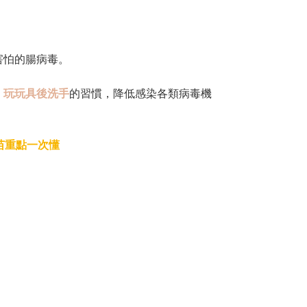
害怕的腸病毒。
、玩玩具後洗手
的習慣，降低感染各類病毒機
苗重點一次懂