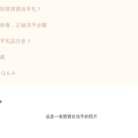
別選寶寶洗手乳？
病毒，正確洗手步驟
手乳該注意？
薦
Q & A
？