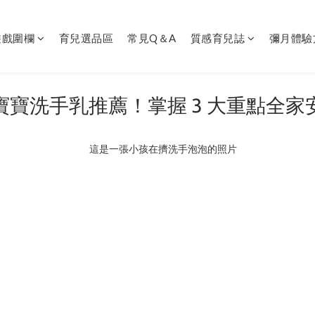
遊戲圍欄
育兒選品區
常見Q＆A
質感育兒誌
彌月體驗
寶寶洗手乳推薦！掌握 3 大重點全家