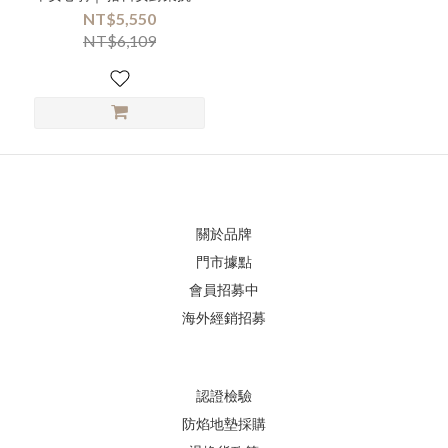
液
NT$5,550
NT$6,109
關於品牌
門市據點
會員招募中
海外經銷招募
認證檢驗
防焰地墊採購