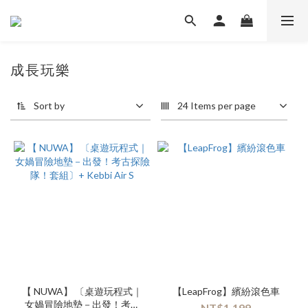
成長玩樂
Sort by
24 Items per page
【 NUWA】 〔桌遊玩程式｜
【LeapFrog】繽紛滾色車
女媧冒險地墊－出發！考古
NT$1,199