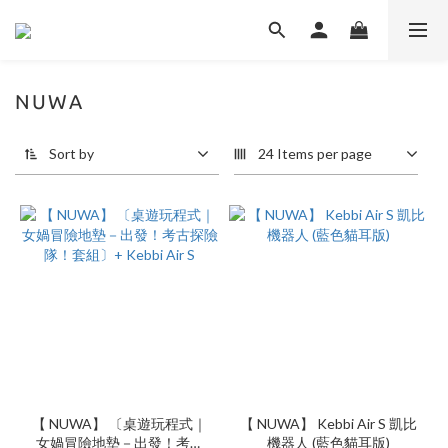
NUWA
Sort by
24 Items per page
【 NUWA】 〔桌遊玩程式｜
【 NUWA】 Kebbi Air S 凱比
女媧冒險地墊－出發！考古
機器人 (藍色貓耳版)