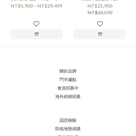
探險隊！套組〕+ Kebbi Air S
NT$5,900 ~ NT$29,499
NT$21,900
NT$25,570
關於品牌
門市據點
會員招募中
海外經銷招募
認證檢驗
防焰地墊採購