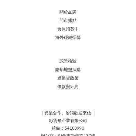
關於品牌
門市據點
會員招募中
海外經銷招募
認證檢驗
防焰地墊採購
退換貨政策
條款與細則
｜異業合作、洽談歡迎來信 ｜
彩雲飛企業有限公司
統編：54108990
辦公室：彰化市崙美路477號