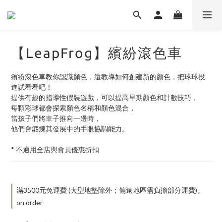
【LeapFrog】繽紛滾色車
繽紛滾色車教你認識顏色，還教導如何創建新的顏色，把球球投
進試看看吧！
提供有趣的指導性假裝遊戲，可以提高早期顏色和計數技巧，
每顆彩球都會探索顏色名稱和顏色混合，
當孩子們將車子推向一邊時，
他們會鍛煉其發展中的手眼協調能力。
* 不適用全店與會員優惠折扣
滿3500元免運費 (大型地墊除外；偏遠地區需負擔部分運費)。
on order