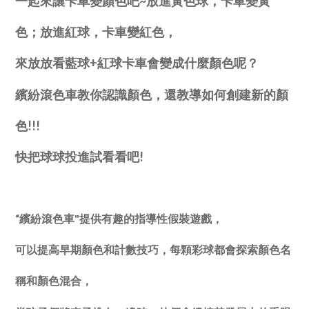
一起來讓卡車變顏色吧~放進黃色球，
卡車變黃
色；放進紅球，卡車變紅色，
來放放看藍球+紅球卡車會變成什麼顏色呢？
繽紛滾色車教你認識顏色，
還教導如何創建新的顏
色!!!
快把球球投進試看看吧!
“繽紛滾色車"提供有趣的指導性假裝遊戲，
可以提高早期顏色和計數技巧，
每顆彩球都會探索顏色名
稱和顏色混合，