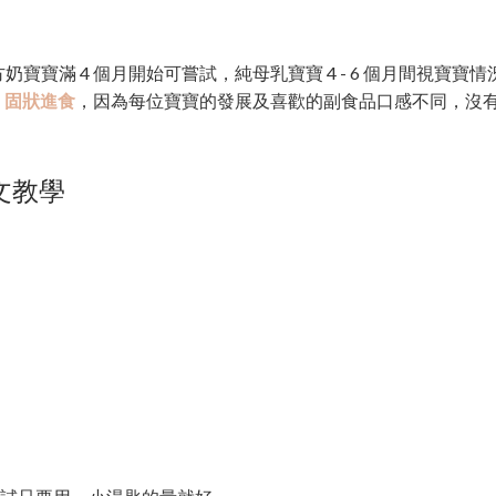
寶滿 4 個月開始可嘗試，純母乳寶寶 4 - 6 個月間視寶寶
→ 固狀進食
，因為每位寶寶的發展及喜歡的副食品口感不同，沒
文教學