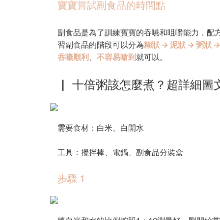
寶寶嘗試副食品的時間點
副食品是為了訓練寶寶的吞嚥和咀嚼能力，配方奶寶
習副食品的階段可以分為
糊狀 → 泥狀 → 粥狀 
吞嚥順利
、
不容易嗆到
就可以。
▏ 十倍粥該怎麼煮？超詳細圖
需要食材：白米、白開水
工具：攪拌棒、電鍋、副食品分裝盒
步驟 1