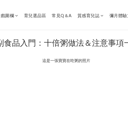
遊戲圍欄
育兒選品區
常見Q＆A
質感育兒誌
彌月體驗
副食品入門：十倍粥做法＆注意事項