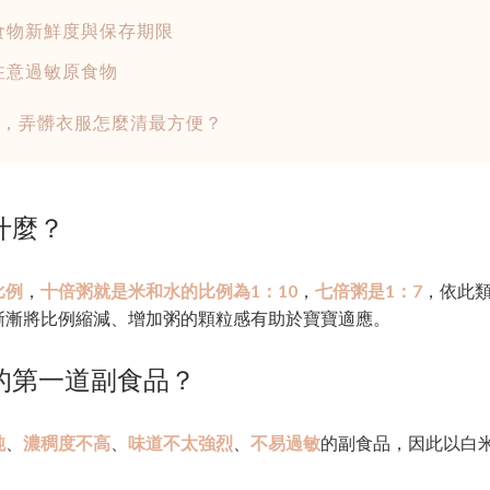
食物新鮮度與保存期限
注意過敏原食物
，弄髒衣服怎麼清最方便？
什麼？
比例
，
十倍粥就是米和水的比例為1：10
，
七倍粥是1：7
，依此
漸漸將比例縮減、增加粥的顆粒感有助於寶寶適應。
的第一道副食品？
純
、
濃稠度不高
、
味道不太強烈
、
不易過敏
的副食品，因此以白