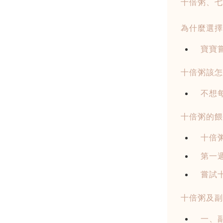
十倍粥、七
為什麼選擇
寶寶
十倍粥該怎
不想
十倍粥的餵
十倍
第一
嘗試
十倍粥及副
一、