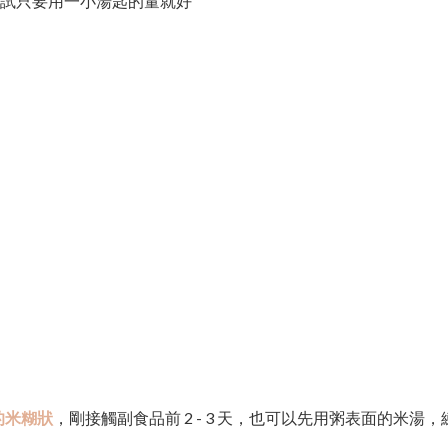
嘗試只要用一小湯匙的量就好
的米糊狀
，剛接觸副食品前 2 - 3 天，也可以先用粥表面的米湯