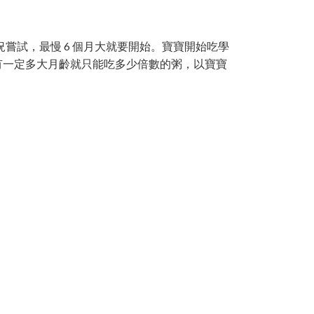
情況嘗試，最慢 6 個月大就要開始。寶寶開始吃學
有一定多大月齡就只能吃多少倍數的粥，以寶寶