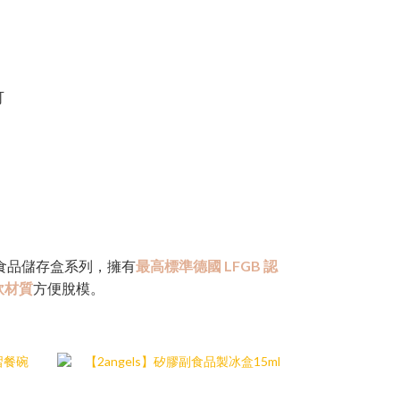
可
膠副食品儲存盒系列，擁有
最高標準德國 LFGB 認
軟材質
方便脫模。