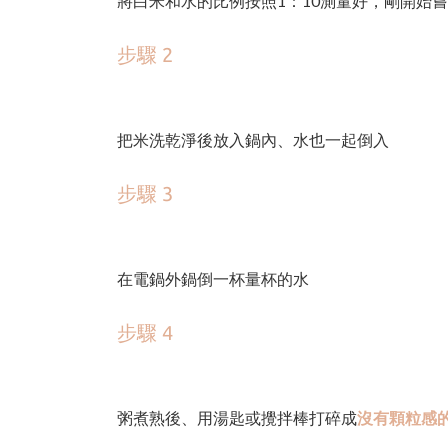
將白米和水的比例按照1：10測量好，剛開始
步驟 2
把米洗乾淨後放入鍋內、水也一起倒入
步驟 3
在電鍋外鍋倒一杯量杯的水
步驟 4
粥煮熟後、用湯匙或攪拌棒打碎成
沒有顆粒感