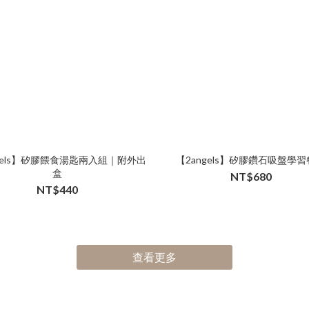
ngels】矽膠餵食湯匙兩入組｜附外出
【2angels】矽膠鑽石吸盤學
盒
NT$680
NT$440
查看更多