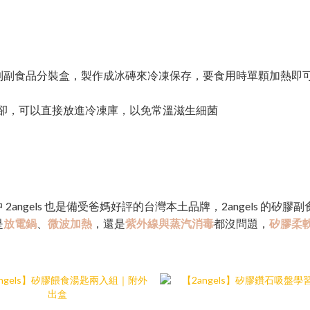
到副食品分裝盒，製作成冰磚來冷凍保存，要食用時單顆加熱即
冷卻，可以直接放進冷凍庫，以免常溫滋生細菌
ngels 也是備受爸媽好評的台灣本土品牌，2angels 的矽
是
放電鍋
、
微波加熱
，還是
紫外線與蒸汽消毒
都沒問題，
矽膠柔