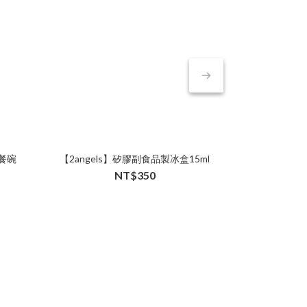
習餐碗
【2angels】矽膠副食品製冰盒15ml
【2an
NT$350