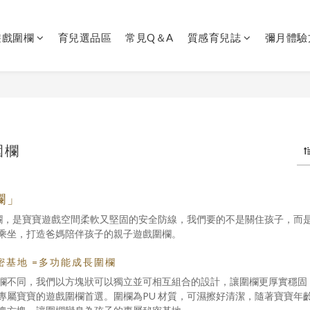
遊戲圍欄
育兒選品區
常見Q＆A
質感育兒誌
彌月體驗
圍欄
欄」
塊遊樂圍欄，是寶寶遊戲空間柔軟又堅固的安全防線，我們要的不是關住孩子
乘坐，打造爸媽陪伴孩子的親子遊戲圍欄。
密基地 =多功能成長圍欄
欄不同，我們以方塊狀可以獨立並可相互組合的設計，讓圍欄更厚實穩固
專屬寶寶的遊戲圍欄首選。圍欄為PU 材質，可濕擦好清潔，隨著寶寶年