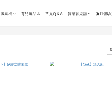
遊戲圍欄
育兒選品區
常見Q＆A
質感育兒誌
彌月體驗