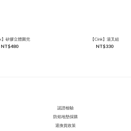
nk】矽膠立體圍兜
【Cink】湯叉組
NT$480
NT$330
認證檢驗
防焰地墊採購
退換貨政策