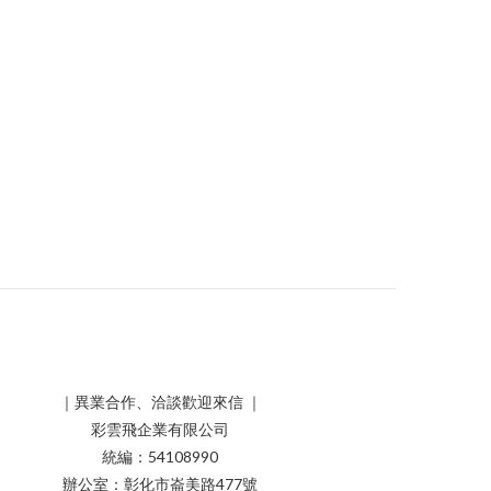
｜異業合作、洽談歡迎來信 ｜
彩雲飛企業有限公司
統編：54108990
辦公室：彰化市崙美路477號