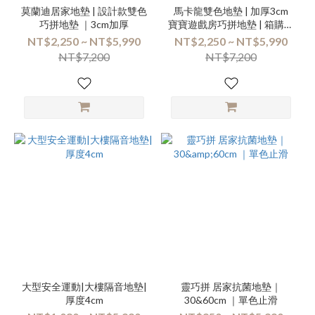
莫蘭迪居家地墊 | 設計款雙色
馬卡龍雙色地墊 | 加厚3cm
巧拼地墊 ｜3cm加厚
寶寶遊戲房巧拼地墊 | 箱購優
惠專區
NT$2,250 ~ NT$5,990
NT$2,250 ~ NT$5,990
NT$7,200
NT$7,200
大型安全運動|大樓隔音地墊|
靈巧拼 居家抗菌地墊｜
厚度4cm
30&60cm ｜單色止滑