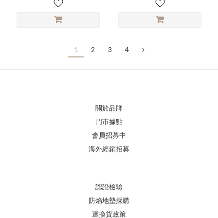
1
2
3
4
關於品牌
門市據點
會員招募中
海外經銷招募
認證檢驗
防焰地墊採購
退換貨政策