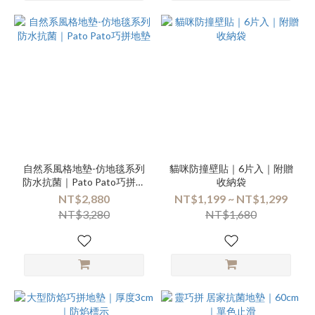
自然系風格地墊-仿地毯系列
貓咪防撞壁貼｜6片入｜附贈
防水抗菌｜Pato Pato巧拼地
收納袋
墊
NT$2,880
NT$1,199 ~ NT$1,299
NT$3,280
NT$1,680