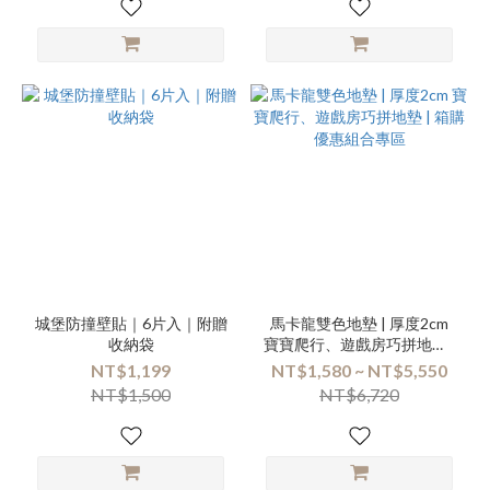
城堡防撞壁貼｜6片入｜附贈
馬卡龍雙色地墊 | 厚度2cm
收納袋
寶寶爬行、遊戲房巧拼地墊 |
箱購優惠組合專區
NT$1,199
NT$1,580 ~ NT$5,550
NT$1,500
NT$6,720