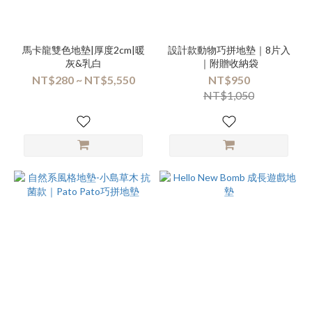
馬卡龍雙色地墊|厚度2cm|暖
設計款動物巧拼地墊｜8片入
灰&乳白
｜附贈收納袋
NT$280 ~ NT$5,550
NT$950
NT$1,050