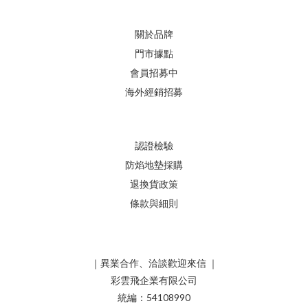
關於品牌
門市據點
會員招募中
海外經銷招募
認證檢驗
防焰地墊採購
退換貨政策
條款與細則
｜異業合作、洽談歡迎來信 ｜
彩雲飛企業有限公司
統編：54108990