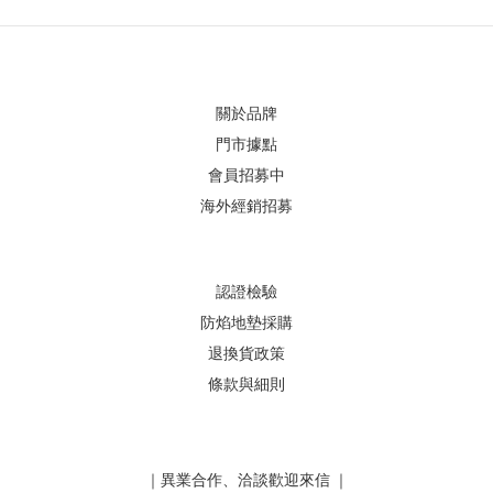
關於品牌
門市據點
會員招募中
海外經銷招募
認證檢驗
防焰地墊採購
退換貨政策
條款與細則
｜異業合作、洽談歡迎來信 ｜