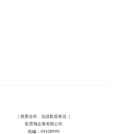
｜異業合作、洽談歡迎來信 ｜
彩雲飛企業有限公司
統編：54108990