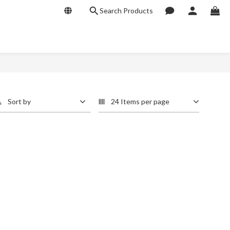
Search Products
Sort by
24 Items per page