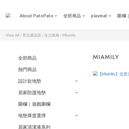
About PatoPato
全部商品
playmat
圍欄
View All
/
育兒選品區
/
生活風格
/
Miamily
MIAMILY
全部商品
熱門商品
設計款地墊
居家防護地墊
圍欄｜遊戲圍欄
地墊厚度選擇
居家清潔液系列