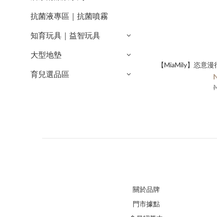
抗菌液專區｜抗菌噴霧
知育玩具｜益智玩具
大型地墊
【MiaMily】恣意漫
育兒選品區
關於品牌
門市據點