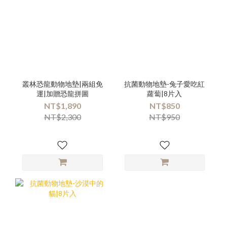
叢林恐龍動物地墊|兩組免
抗菌動物地墊-兔子愛吃紅
運|加贈恐龍拼圖
蘿蔔|8片入
NT$1,890
NT$850
NT$2,300
NT$950