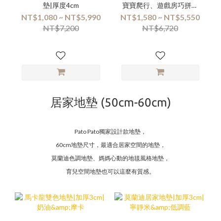
墊|厚度4cm
寶寶爬行、遊戲房巧拼地
墊 | 箱購優惠組合專區
NT$1,080 ~ NT$5,990
NT$1,580 ~ NT$5,550
NT$7,200
NT$6,720
居家地墊 (50cm-60cm)
Pato Pato獨家設計款地墊，
60cm地墊尺寸，最適合居家空間的地墊，
莫蘭迪色調地墊、媽媽心動的地毯風格地墊，
育兒空間地墊也可以這麼有質感。