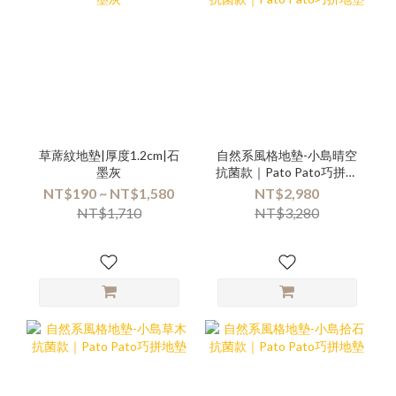
草蓆紋地墊|厚度1.2cm|石
自然系風格地墊-小島晴空
墨灰
抗菌款｜Pato Pato巧拼地
墊
NT$190 ~ NT$1,580
NT$2,980
NT$1,710
NT$3,280