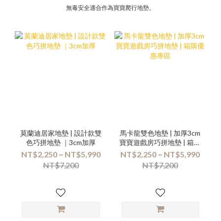
無毒安全適合作為寶寶爬行地墊。
莫蘭迪居家地墊 | 設計款雙
馬卡龍雙色地墊 | 加厚3cm
色巧拼地墊 ｜3cm加厚
寶寶遊戲房巧拼地墊 | 箱購
優惠專區
NT$2,250 ~ NT$5,990
NT$2,250 ~ NT$5,990
NT$7,200
NT$7,200