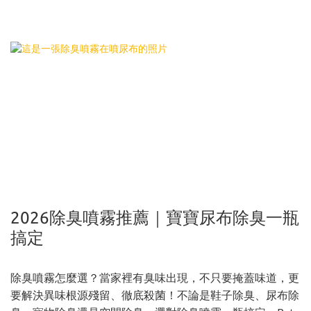
2026除臭噴霧推薦｜寶寶尿布除臭一瓶
搞定
除臭噴霧怎麼選？當家裡有臭味出現，不只要掩蓋味道，更
要解決異味根源殘留、徹底殺菌！不論是鞋子除臭、尿布除