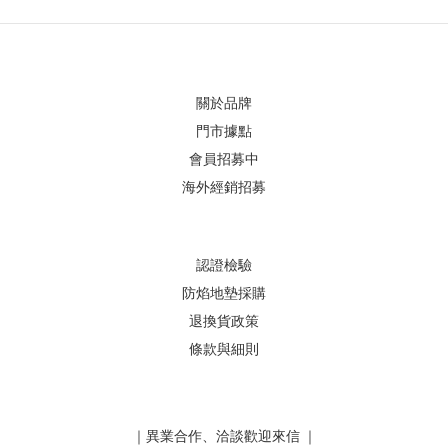
關於品牌
門市據點
會員招募中
海外經銷招募
認證檢驗
防焰地墊採購
退換貨政策
條款與細則
｜異業合作、洽談歡迎來信 ｜