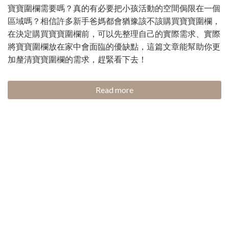
寶寶圍欄需要嗎？真的有必要把小孩活動的空間侷限在一個
區域嗎？相信許多新手爸媽都會猶豫該不該購買寶寶圍欄，
在決定購買寶寶圍欄前，可以先整理自己的實際需求、實際
將寶寶圍欄放在家中會面臨的優缺點，這篇文章能幫助你更
加釐清寶寶圍欄的需求，趕緊看下去！
Read more